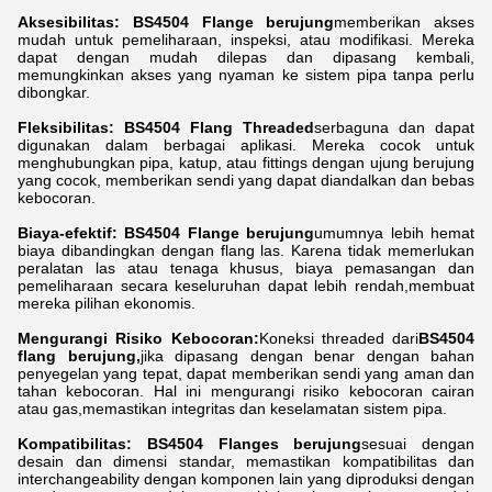
Aksesibilitas: BS4504 Flange berujung
memberikan akses
mudah untuk pemeliharaan, inspeksi, atau modifikasi. Mereka
dapat dengan mudah dilepas dan dipasang kembali,
memungkinkan akses yang nyaman ke sistem pipa tanpa perlu
dibongkar.
Fleksibilitas: BS4504 Flang Threaded
serbaguna dan dapat
digunakan dalam berbagai aplikasi. Mereka cocok untuk
menghubungkan pipa, katup, atau fittings dengan ujung berujung
yang cocok, memberikan sendi yang dapat diandalkan dan bebas
kebocoran.
Biaya-efektif: BS4504 Flange berujung
umumnya lebih hemat
biaya dibandingkan dengan flang las. Karena tidak memerlukan
peralatan las atau tenaga khusus, biaya pemasangan dan
pemeliharaan secara keseluruhan dapat lebih rendah,membuat
mereka pilihan ekonomis.
Mengurangi Risiko Kebocoran:
Koneksi threaded dari
BS4504
flang berujung,
jika dipasang dengan benar dengan bahan
penyegelan yang tepat, dapat memberikan sendi yang aman dan
tahan kebocoran. Hal ini mengurangi risiko kebocoran cairan
atau gas,memastikan integritas dan keselamatan sistem pipa.
Kompatibilitas: BS4504 Flanges berujung
sesuai dengan
desain dan dimensi standar, memastikan kompatibilitas dan
interchangeability dengan komponen lain yang diproduksi dengan