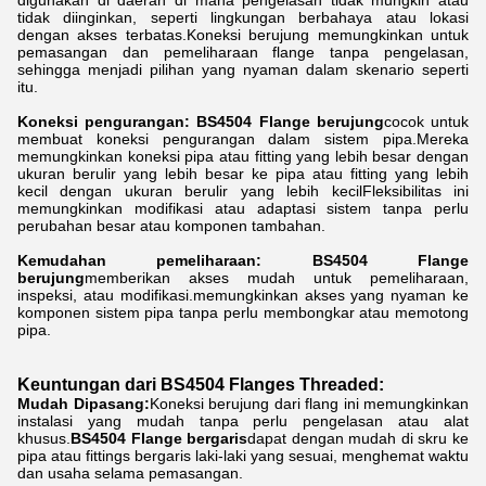
digunakan di daerah di mana pengelasan tidak mungkin atau
tidak diinginkan, seperti lingkungan berbahaya atau lokasi
dengan akses terbatas.Koneksi berujung memungkinkan untuk
pemasangan dan pemeliharaan flange tanpa pengelasan,
sehingga menjadi pilihan yang nyaman dalam skenario seperti
itu.
Koneksi pengurangan: BS4504 Flange berujung
cocok untuk
membuat koneksi pengurangan dalam sistem pipa.Mereka
memungkinkan koneksi pipa atau fitting yang lebih besar dengan
ukuran berulir yang lebih besar ke pipa atau fitting yang lebih
kecil dengan ukuran berulir yang lebih kecilFleksibilitas ini
memungkinkan modifikasi atau adaptasi sistem tanpa perlu
perubahan besar atau komponen tambahan.
Kemudahan pemeliharaan: BS4504 Flange
berujung
memberikan akses mudah untuk pemeliharaan,
inspeksi, atau modifikasi.memungkinkan akses yang nyaman ke
komponen sistem pipa tanpa perlu membongkar atau memotong
pipa.
Keuntungan dari BS4504 Flanges Threaded:
Mudah Dipasang:
Koneksi berujung dari flang ini memungkinkan
instalasi yang mudah tanpa perlu pengelasan atau alat
khusus.
BS4504
Flange bergaris
dapat dengan mudah di skru ke
pipa atau fittings bergaris laki-laki yang sesuai, menghemat waktu
dan usaha selama pemasangan.