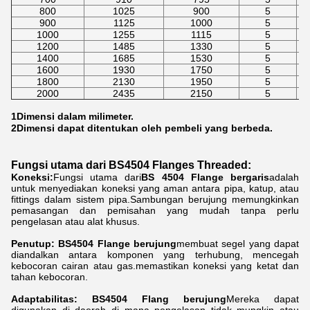
800
1025
900
5
900
1125
1000
5
1000
1255
1115
5
1200
1485
1330
5
1400
1685
1530
5
1600
1930
1750
5
1800
2130
1950
5
2000
2435
2150
5
1Dimensi dalam milimeter.
2Dimensi dapat ditentukan oleh pembeli yang berbeda.
Fungsi utama dari BS4504 Flanges Threaded:
Koneksi:
Fungsi utama dari
BS 4504
Flange bergaris
adalah
untuk menyediakan koneksi yang aman antara pipa, katup, atau
fittings dalam sistem pipa.Sambungan berujung memungkinkan
pemasangan dan pemisahan yang mudah tanpa perlu
pengelasan atau alat khusus.
Penutup: BS4504 Flange berujung
membuat segel yang dapat
diandalkan antara komponen yang terhubung, mencegah
kebocoran cairan atau gas.memastikan koneksi yang ketat dan
tahan kebocoran.
Adaptabilitas: BS4504 Flang berujung
Mereka dapat