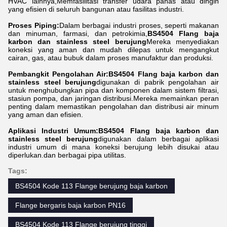
HVAC lainnya,Memfasilitasi transfer udara panas atau dingin
yang efisien di seluruh bangunan atau fasilitas industri.
Proses Piping:
Dalam berbagai industri proses, seperti makanan
dan minuman, farmasi, dan petrokimia,
BS4504 Flang baja
karbon dan stainless steel berujung
Mereka menyediakan
koneksi yang aman dan mudah dilepas untuk mengangkut
cairan, gas, atau bubuk dalam proses manufaktur dan produksi.
Pembangkit Pengolahan Air:
BS4504 Flang baja karbon dan
stainless steel berujung
digunakan di pabrik pengolahan air
untuk menghubungkan pipa dan komponen dalam sistem filtrasi,
stasiun pompa, dan jaringan distribusi.Mereka memainkan peran
penting dalam memastikan pengolahan dan distribusi air minum
yang aman dan efisien.
Aplikasi Industri Umum:
BS4504 Flang baja karbon dan
stainless steel berujung
digunakan dalam berbagai aplikasi
industri umum di mana koneksi berujung lebih disukai atau
diperlukan.dan berbagai pipa utilitas.
Tags:
BS4504 Kode 113 Flange berujung baja karbon
Flange bergaris baja karbon PN16
BS4504 Kode 113 Flange berujung tinggi