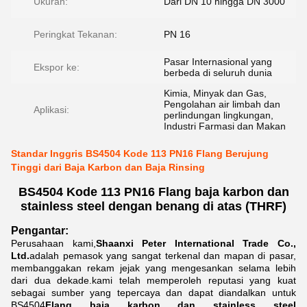
Ukuran:
Dari DN 10 hingga DN 3000
Peringkat Tekanan:
PN 16
Pasar Internasional yang
Ekspor ke:
berbeda di seluruh dunia
Kimia, Minyak dan Gas,
Pengolahan air limbah dan
Aplikasi:
perlindungan lingkungan,
Industri Farmasi dan Makan
Standar Inggris BS4504 Kode 113 PN16 Flang Berujung
Tinggi dari Baja Karbon dan Baja Rinsing
BS4504 Kode 113 PN16 Flang baja karbon dan
stainless steel dengan benang di atas (THRF)
Pengantar:
Perusahaan kami,
Shaanxi Peter International Trade Co.,
Ltd.
adalah pemasok yang sangat terkenal dan mapan di pasar,
membanggakan rekam jejak yang mengesankan selama lebih
dari dua dekade.kami telah memperoleh reputasi yang kuat
sebagai sumber yang tepercaya dan dapat diandalkan untuk
BS4504
Flang baja karbon dan stainless steel