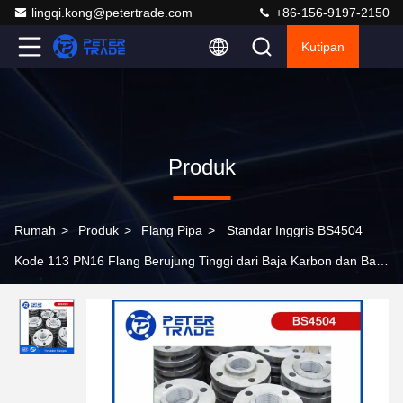
lingqi.kong@petertrade.com
+86-156-9197-2150
Kutipan
Produk
Rumah
>
Produk
>
Flang Pipa
>
Standar Inggris BS4504
Kode 113 PN16 Flang Berujung Tinggi dari Baja Karbon dan Baja
Rinsing