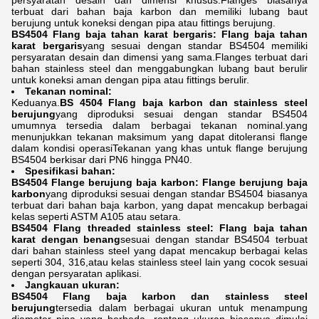
persyaratan desain dan dimensi khusus.Flanges biasanya
terbuat dari bahan baja karbon dan memiliki lubang baut
berujung untuk koneksi dengan pipa atau fittings berujung.
BS4504 Flang baja tahan karat bergaris: Flang baja tahan
karat bergaris
yang sesuai dengan standar BS4504 memiliki
persyaratan desain dan dimensi yang sama.Flanges terbuat dari
bahan stainless steel dan menggabungkan lubang baut berulir
untuk koneksi aman dengan pipa atau fittings berulir.
Tekanan nominal:
Keduanya.
BS 4504 Flang baja karbon dan stainless steel
berujung
yang diproduksi sesuai dengan standar BS4504
umumnya tersedia dalam berbagai tekanan nominal.yang
menunjukkan tekanan maksimum yang dapat ditoleransi flange
dalam kondisi operasiTekanan yang khas untuk flange berujung
BS4504 berkisar dari PN6 hingga PN40.
Spesifikasi bahan:
BS4504 Flange berujung baja karbon: Flange berujung baja
karbon
yang diproduksi sesuai dengan standar BS4504 biasanya
terbuat dari bahan baja karbon, yang dapat mencakup berbagai
kelas seperti ASTM A105 atau setara.
BS4504 Flang threaded stainless steel:
Flang baja tahan
karat dengan benang
sesuai dengan standar BS4504 terbuat
dari bahan stainless steel yang dapat mencakup berbagai kelas
seperti 304, 316,atau kelas stainless steel lain yang cocok sesuai
dengan persyaratan aplikasi.
Jangkauan ukuran:
BS4504 Flang baja karbon dan stainless steel
berujung
tersedia dalam berbagai ukuran untuk menampung