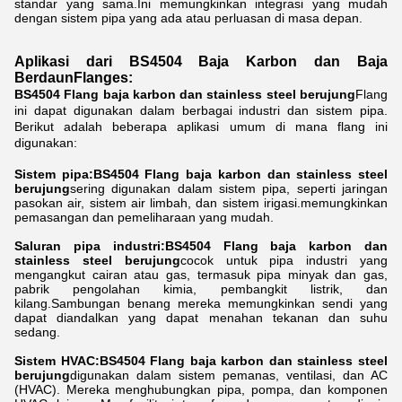
standar yang sama.Ini memungkinkan integrasi yang mudah
dengan sistem pipa yang ada atau perluasan di masa depan.
Aplikasi dari BS4504 Baja Karbon dan Baja
Berdaun
Flanges
:
BS4504 Flang baja karbon dan stainless steel berujung
Flang
ini dapat digunakan dalam berbagai industri dan sistem pipa.
Berikut adalah beberapa aplikasi umum di mana flang ini
digunakan:
Sistem pipa:
BS4504 Flang baja karbon dan stainless steel
berujung
sering digunakan dalam sistem pipa, seperti jaringan
pasokan air, sistem air limbah, dan sistem irigasi.memungkinkan
pemasangan dan pemeliharaan yang mudah.
Saluran pipa industri:
BS4504 Flang baja karbon dan
stainless steel berujung
cocok untuk pipa industri yang
mengangkut cairan atau gas, termasuk pipa minyak dan gas,
pabrik pengolahan kimia, pembangkit listrik, dan
kilang.Sambungan benang mereka memungkinkan sendi yang
dapat diandalkan yang dapat menahan tekanan dan suhu
sedang.
Sistem HVAC:
BS4504 Flang baja karbon dan stainless steel
berujung
digunakan dalam sistem pemanas, ventilasi, dan AC
(HVAC). Mereka menghubungkan pipa, pompa, dan komponen