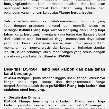
berujung
Komitmen kami terhadap kualitas dan kepuasan
pelanggan telah membuat kami pilihan yang disukai bagi
pelanggan yang mencari kelas atas
Flange bergaris
solusi.
Selama bertahun-tahun, kami telah membangun hubungan yang
kuat dengan produsen terkenal dan memiliki akses ke
berbagai
BS4504 Flang baja karbon berujung dan Flang baja
tahan karat berujung
. Inventaris kami terdiri dari flanges dibuat
dari stainless steel berkualitas tinggi, memastikan daya tahan
yang luar biasa, ketahanan korosi, dan umur panjang.Kami
memahami pentingnya presisi dan kepatuhan terhadap standar
industri, itulah sebabnya kita sumber flanges yang sesuai dengan
spesifikasi yang ketat dari
Standar BS4504.
Deskripsi BS4504 Flang baja karbon dan baja tahan
karat berujung:
BS4504 mengacu pada standar Inggris untuk flange, khususnya
flange untuk pipa, katup, dan fittings.termasuk flange
bergarisBerikut adalah deskripsi
BS4504 Flang baja karbon dan
stainless steel berujung:
Desain dan Dimensi:
BS4504 Flange berujung baja karbon:
Flang serat baja
karbon
diproduksi sesuai dengan standar BS4504 mengikuti