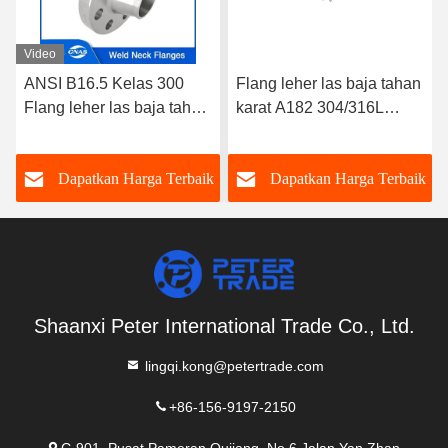
Video
ANSI B16.5 Kelas 300
Flang leher las baja tahan
Flang leher las baja tahan
karat A182 304/316L
karat A182 304/316L
WNRF Wajah Tinggi dan
WNRF Wajah yang
Wajah Datar ANSI B16.5
k
Dapatkan Harga Terbaik
Dapatkan Harga Terbaik
ditinggikan dan Wajah
Kelas 150
datar
Shaanxi Peter International Trade Co., Ltd.
lingqi.kong@petertrade.com
+86-156-9197-2150
C-901, Pusat Pameran Qujiang, No.6 Jalan Yan Zhan,