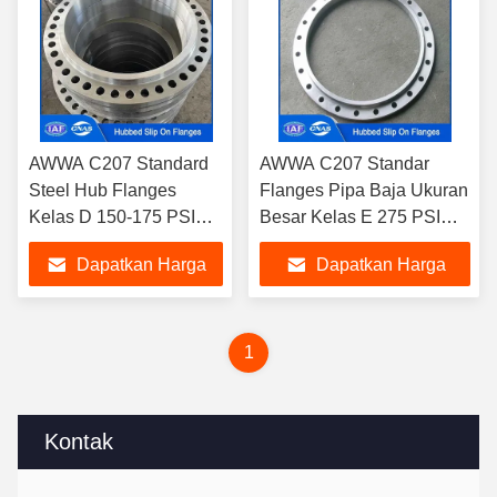
AWWA C207 Standard
AWWA C207 Standar
Steel Hub Flanges
Flanges Pipa Baja Ukuran
Kelas D 150-175 PSI
Besar Kelas E 275 PSI
Untuk Layanan Perairan
Hubbed Slip On Flange
Dapatkan Harga
Dapatkan Harga
untuk Layanan Pekerjaan
Air
Terbaik
Terbaik
1
Kontak