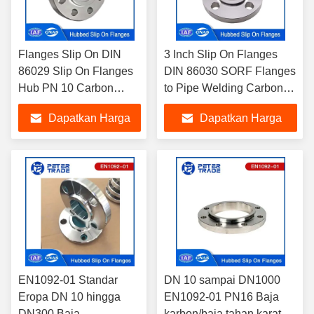
Flanges Slip On DIN
3 Inch Slip On Flanges
86029 Slip On Flanges
DIN 86030 SORF Flanges
Hub PN 10 Carbon
to Pipe Welding Carbon
Steel Slip On Flange
Steel A105 PN 16 untuk
Dapatkan Harga
Dapatkan Harga
A105 Untuk pipa minyak
Industri Minyak
dan gas
Terbaik
Terbaik
EN1092-01 Standar
DN 10 sampai DN1000
Eropa DN 10 hingga
EN1092-01 PN16 Baja
DN300 Baja
karbon/baja tahan karat