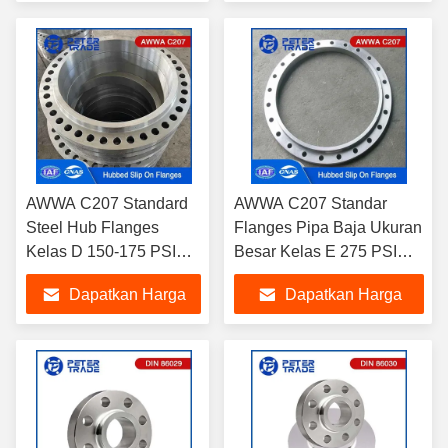
TYPE 12
Terbaik
Terbaik
AWWA C207 Standard
AWWA C207 Standar
Steel Hub Flanges
Flanges Pipa Baja Ukuran
Kelas D 150-175 PSI
Besar Kelas E 275 PSI
Untuk Layanan Perairan
Hubbed Slip On Flange
Dapatkan Harga
Dapatkan Harga
untuk Layanan Pekerjaan
Air
Terbaik
Terbaik