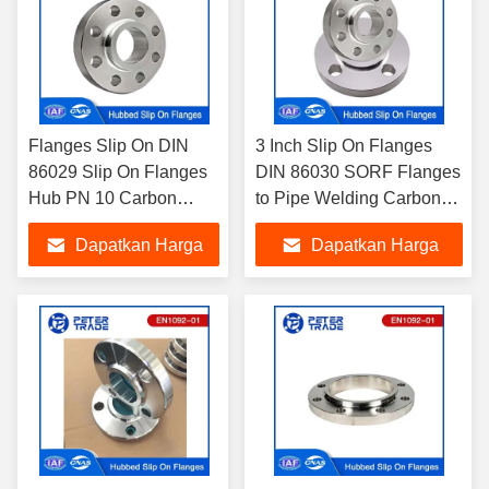
Flanges Slip On DIN
3 Inch Slip On Flanges
86029 Slip On Flanges
DIN 86030 SORF Flanges
Hub PN 10 Carbon
to Pipe Welding Carbon
Steel Slip On Flange
Steel A105 PN 16 untuk
Dapatkan Harga
Dapatkan Harga
A105 Untuk pipa minyak
Industri Minyak
dan gas
Terbaik
Terbaik