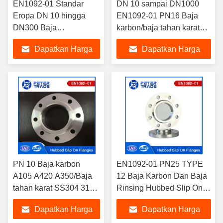
EN1092-01 Standar
DN 10 sampai DN1000
Eropa DN 10 hingga
EN1092-01 PN16 Baja
DN300 Baja
karbon/baja tahan karat
Karbon/Baja Rinsless
Slip On Flange Hub Lifted
Dapatkan Harga
Dapatkan Harga
Hubbed Slip On Flange
Face / Flat Face
Untuk Pipa Minyak dan
Terbaik
Terbaik
Gas
PN 10 Baja karbon
EN1092-01 PN25 TYPE
A105 A420 A350/Baja
12 Baja Karbon Dan Baja
tahan karat SS304 316
Rinsing Hubbed Slip On
Hubbed 3 Inch Slip On
Flange Baja Hub Flanges
Dapatkan Harga
Dapatkan Harga
Pipe Flange EN1092-01