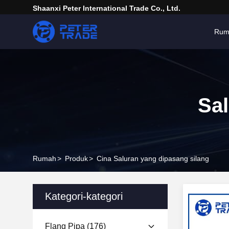
Shaanxi Peter International Trade Co., Ltd.
Rum
Sa
Rumah
>
Produk
>
Cina Saluran yang dipasang silang
Kategori-kategori
Flang Pipa
(176)