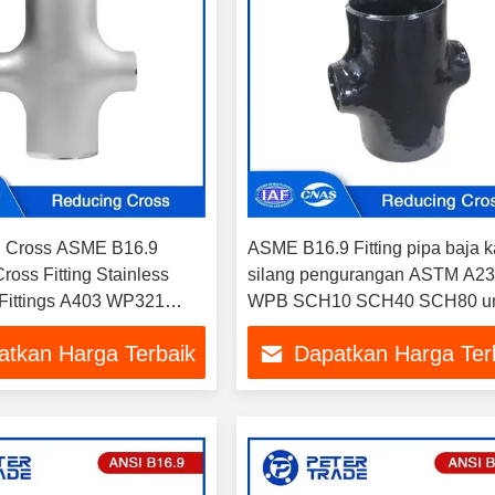
ng Cross ASME B16.9
ASME B16.9 Fitting pipa baja 
ross Fitting Stainless
silang pengurangan ASTM A2
 Fittings A403 WP321
WPB SCH10 SCH40 SCH80 un
tuk pasokan air panas
sistem pipa
atkan Harga Terbaik
Dapatkan Harga Ter