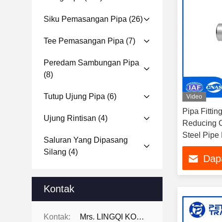
Siku Pemasangan Pipa
(26)
Tee Pemasangan Pipa
(7)
Peredam Sambungan Pipa
(8)
Tutup Ujung Pipa
(6)
Video
Pipa Fitti
Ujung Rintisan
(4)
Reducing C
Steel Pipe
Saluran Yang Dipasang
WP321H un
Silang
(4)
Dap
Kontak
Kontak:
Mrs. LINGQI KONG