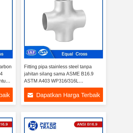
karbon
Fitting pipa stainless steel tanpa
34
jahitan silang sama ASME B16.9
tuk
ASTM A403 WP316/316L
WP304/304L Untuk solusi pipa
baik
Dapatkan Harga Terbaik