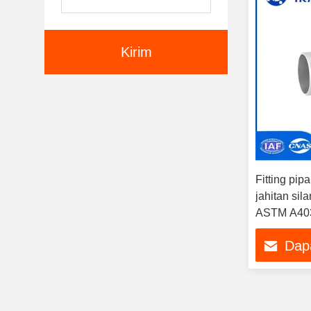
Kirim
Fitting pip
jahitan si
ASTM A40
WP304/304L
Dap