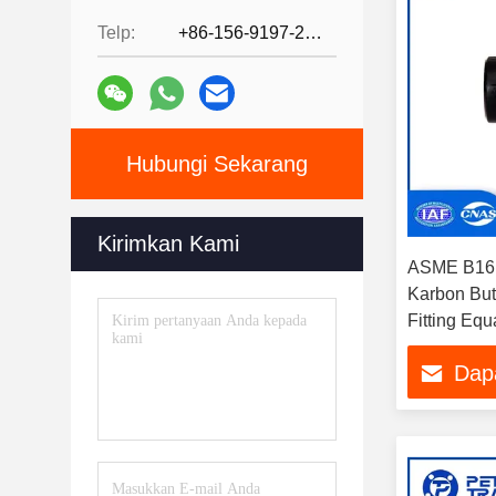
Telp:
+86-156-9197-2150
Hubungi Sekarang
Kirimkan Kami
ASME B16.
Karbon But
Fitting Eq
48 NPS
Dap