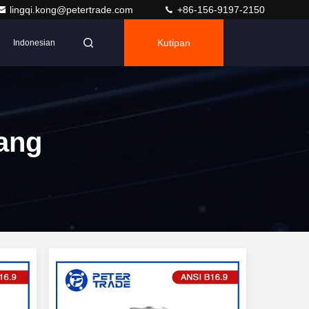
lingqi.kong@petertrade.com
+86-156-9197-2150
Kutipan
Indonesian
ang