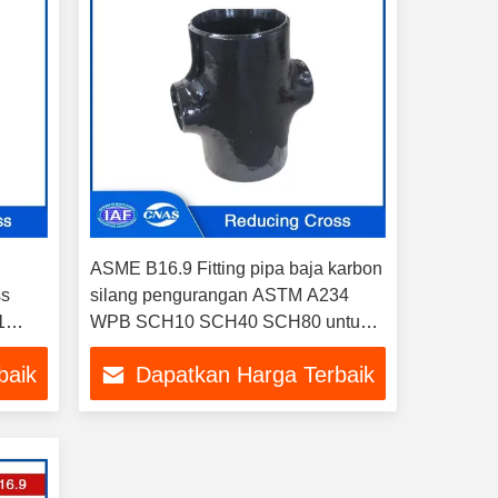
ASME B16.9 Fitting pipa baja karbon
ss
silang pengurangan ASTM A234
1
WPB SCH10 SCH40 SCH80 untuk
nas
sistem pipa
baik
Dapatkan Harga Terbaik