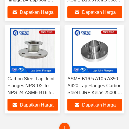
Flange Welding LJRF
untuk Aplikasi Tekanan
Dapatkan Harga
Dapatkan Harga
Kelas 600LB Untuk pipa
Tinggi
minyak dan gas
Terbaik
Terbaik
Carbon Steel Lap Joint
ASME B16.5 A105 A350
Flanges NPS 1/2 To
A420 Lap Flanges Carbon
NPS 24 ASME B16.5
Steel LJRF Kelas 2500LB
LJRF 1500LB dalam
Untuk Aplikasi Industri
Dapatkan Harga
Dapatkan Harga
Lingkungan Industri
Tekanan Tinggi
Tekanan Tinggi
Terbaik
Terbaik
1