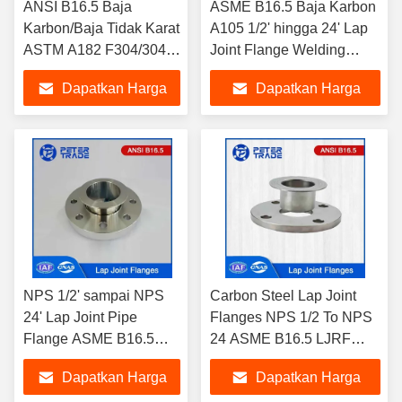
ANSI B16.5 Baja
ASME B16.5 Baja Karbon
Karbon/Baja Tidak Karat
A105 1/2' hingga 24' Lap
ASTM A182 F304/304L
Joint Flange Welding
F316/316L Lap Joint
LJRF Kelas 600LB Untuk
Dapatkan Harga
Dapatkan Harga
Flange 400LB Untuk
pipa minyak dan gas
Pabrik Kimia
Terbaik
Terbaik
NPS 1/2' sampai NPS
Carbon Steel Lap Joint
24' Lap Joint Pipe
Flanges NPS 1/2 To NPS
Flange ASME B16.5
24 ASME B16.5 LJRF
Kelas 900 untuk
1500LB dalam
Dapatkan Harga
Dapatkan Harga
Aplikasi Tekanan Tinggi
Lingkungan Industri