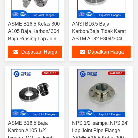
ASME B16.5 Kelas 300
ANSI B16.5 Baja
A105 Baja Karbon/ 304
Karbon/Baja Tidak Karat
Baja Rinsing Lap Joint
ASTM A182 F304/304L
Flange Raised Face
F316/316L Lap Joint
Dapatkan Harga
Dapatkan Harga
LJRF untuk Industri
Flange 400LB Untuk
Minyak dan Gas
Pabrik Kimia
Terbaik
Terbaik
ASME B16.5 Baja
NPS 1/2' sampai NPS 24'
Karbon A105 1/2'
Lap Joint Pipe Flange
hingga 24' Lap Joint
ASME B16.5 Kelas 900