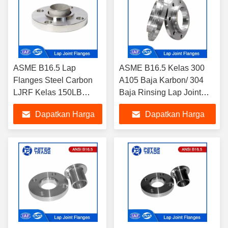
ASME B16.5 Lap
ASME B16.5 Kelas 300
Flanges Steel Carbon
A105 Baja Karbon/ 304
LJRF Kelas 150LB
Baja Rinsing Lap Joint
Untuk Fasilitas Generasi
Flange Raised Face LJRF
Dapatkan Harga
Dapatkan Harga
Listrik
untuk Industri Minyak dan
Gas
Terbaik
Terbaik