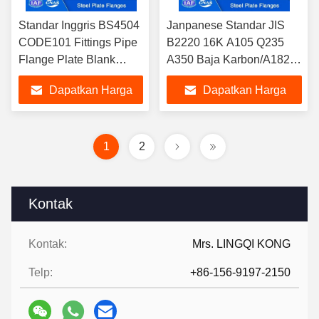
Standar Inggris BS4504
Janpanese Standar JIS
CODE101 Fittings Pipe
B2220 16K A105 Q235
Flange Plate Blank
A350 Baja Karbon/A182
Flange DN10 hingga
F304 316 Plat Flange
Dapatkan Harga
Dapatkan Harga
DN2000 Untuk Industri
PLRF PLFF
Minyak dan Gas
Terbaik
Terbaik
1
2
Kontak
Kontak:
Mrs. LINGQI KONG
Telp:
+86-156-9197-2150