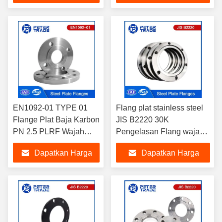
Terbaik
Terbaik
EN1092-01 TYPE 01
Flang plat stainless steel
Flange Plat Baja Karbon
JIS B2220 30K
PN 2.5 PLRF Wajah
Pengelasan Flang wajah
yang Diangkat untuk
yang ditinggikan
Dapatkan Harga
Dapatkan Harga
Layanan Industri
Terbaik
Terbaik