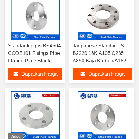
Standar Inggris BS4504
Janpanese Standar JIS
CODE101 Fittings Pipe
B2220 16K A105 Q235
Flange Plate Blank
A350 Baja Karbon/A182
Flange DN10 hingga
F304 316 Plat Flange
Dapatkan Harga
Dapatkan Harga
DN2000 Untuk Industri
PLRF PLFF
Minyak dan Gas
Terbaik
Terbaik
Video