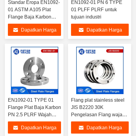
Standar Eropa EN1092-
EN1092-01 PN 6 TYPE
01 ASTM A105 Plat
01 PLFF PLRF untuk
Flange Baja Karbon
tujuan industri
PN16 PLFF/PLRF untuk
Dapatkan Harga
Dapatkan Harga
Aplikasi Industri
Terbaik
Terbaik
EN1092-01 TYPE 01
Flang plat stainless steel
Flange Plat Baja Karbon
JIS B2220 30K
PN 2.5 PLRF Wajah
Pengelasan Flang wajah
yang Diangkat untuk
yang ditinggikan
Dapatkan Harga
Dapatkan Harga
Layanan Industri