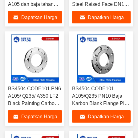
A105 dan baja tahan
Steel Raised Face DN10
karat 304 316 PLFF
sampai DN2000 untuk
Dapatkan Harga
Dapatkan Harga
PLRF 20K 20KG/CM2
industri pemanasan
Terbaik
Terbaik
BS4504 CODE101 PN6
BS4504 CODE101
A105/ Q235/ A350 LF2
A105/Q235 PN10 Baja
Black Painting Carbon
Karbon Blank Flange Plat
Steel Plate Flange
Flange DN10 - DN3000
Dapatkan Harga
Dapatkan Harga
Untuk Aplikasi Pipa /
untuk Tabung dan Pipa
HVAC
Terbaik
Terbaik