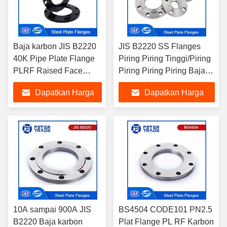
Baja karbon JIS B2220
JIS B2220 SS Flanges
40K Pipe Plate Flange
Piring Piring Tinggi/Piring
PLRF Raised Face
Piring Piring Piring Baja
A105 untuk aplikasi
Rinsing untuk Pengolahan
Dapatkan Harga
Dapatkan Harga
industri
Air
Terbaik
Terbaik
10A sampai 900A JIS
BS4504 CODE101 PN2.5
B2220 Baja karbon
Plat Flange PL RF Karbon