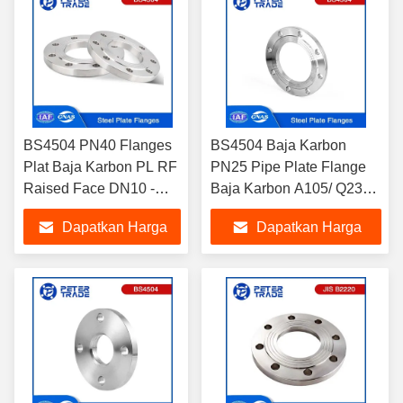
BS4504 PN40 Flanges
BS4504 Baja Karbon
Plat Baja Karbon PL RF
PN25 Pipe Plate Flange
Raised Face DN10 -
Baja Karbon A105/ Q235/
DN600 Kode 101 untuk
A350 LF2 A420 PLRF
Dapatkan Harga
Dapatkan Harga
Industri Pemanasan dan
DN10 - DN2000
Listrik
Terbaik
Terbaik