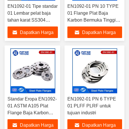
EN1092-01 Tipe standar
EN1092-01 PN 10 TYPE
01 Lembar pelat baja
01 Flange Plat Baja
tahan karat SS304
Karbon Bermuka Tinggi
SS316L PN 2.5 PLFF
PLRF untuk Sistem Pipa
Dapatkan Harga
Dapatkan Harga
Terbaik
Terbaik
Standar Eropa EN1092-
EN1092-01 PN 6 TYPE
01 ASTM A105 Plat
01 PLFF PLRF untuk
Flange Baja Karbon
tujuan industri
PN16 PLFF/PLRF untuk
Dapatkan Harga
Dapatkan Harga
Aplikasi Industri