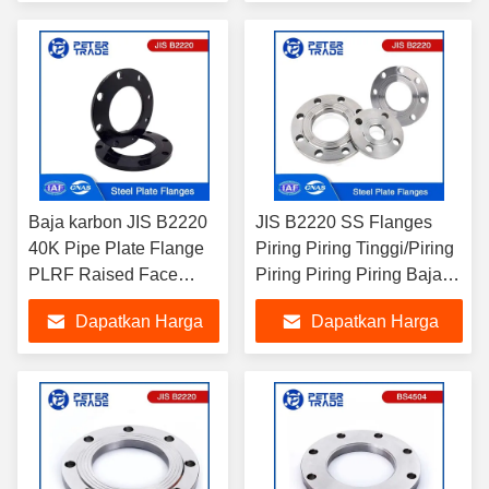
Terbaik
Terbaik
Baja karbon JIS B2220
JIS B2220 SS Flanges
40K Pipe Plate Flange
Piring Piring Tinggi/Piring
PLRF Raised Face
Piring Piring Piring Baja
A105 untuk aplikasi
Rinsing untuk Pengolahan
Dapatkan Harga
Dapatkan Harga
industri
Air
Terbaik
Terbaik