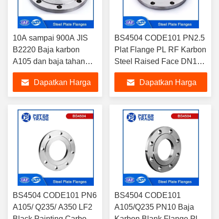
10A sampai 900A JIS
BS4504 CODE101 PN2.5
B2220 Baja karbon
Plat Flange PL RF Karbon
A105 dan baja tahan
Steel Raised Face DN10
karat 304 316 PLFF
sampai DN2000 untuk
Dapatkan Harga
Dapatkan Harga
PLRF 20K 20KG/CM2
industri pemanasan
Terbaik
Terbaik
BS4504 CODE101 PN6
BS4504 CODE101
A105/ Q235/ A350 LF2
A105/Q235 PN10 Baja
Black Painting Carbon
Karbon Blank Flange Plat