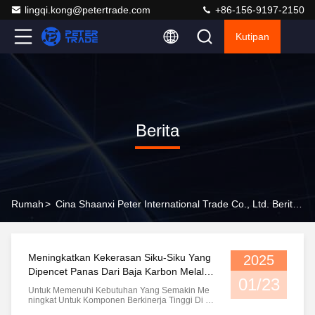
lingqi.kong@petertrade.com
+86-156-9197-2150
Kutipan
Berita
Rumah
>
Cina Shaanxi Peter International Trade Co., Ltd. Berita Perusahaan
Meningkatkan Kekerasan Siku-Siku Yang
2025
Dipencet Panas Dari Baja Karbon Melalui
01/23
Teknik Perawatan Panas
Untuk Memenuhi Kebutuhan Yang Semakin Me
Ningkat Untuk Komponen Berkinerja Tinggi Di B
Erbagai Industri, Produsen Telah Mengembangk