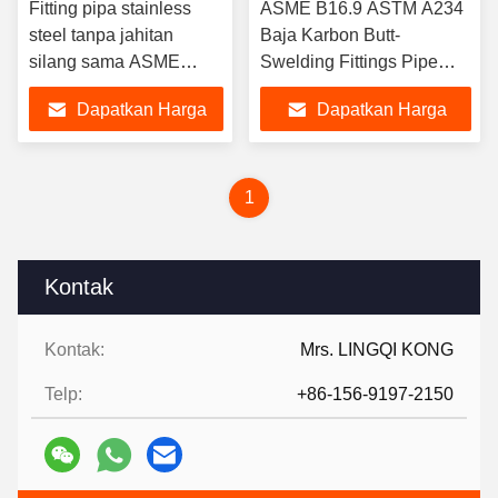
Fitting pipa stainless
ASME B16.9 ASTM A234
steel tanpa jahitan
Baja Karbon Butt-
silang sama ASME
Swelding Fittings Pipe
B16.9 ASTM A403
Fitting Equal Cross 1/2
Dapatkan Harga
Dapatkan Harga
WP316/316L
NPS hingga 48 NPS
WP304/304L Untuk
Terbaik
Terbaik
solusi pipa
1
Kontak
Kontak:
Mrs. LINGQI KONG
Telp:
+86-156-9197-2150