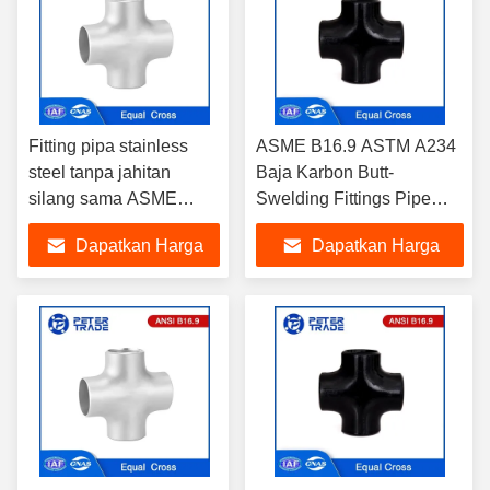
Fitting pipa stainless
ASME B16.9 ASTM A234
steel tanpa jahitan
Baja Karbon Butt-
silang sama ASME
Swelding Fittings Pipe
B16.9 ASTM A403
Fitting Equal Cross 1/2
Dapatkan Harga
Dapatkan Harga
WP316/316L
NPS hingga 48 NPS
WP304/304L Untuk
Terbaik
Terbaik
solusi pipa