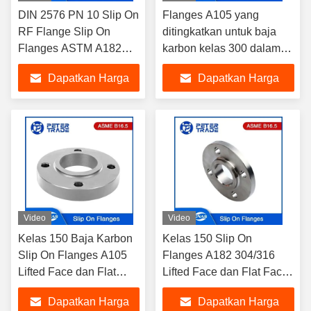
DIN 2576 PN 10 Slip On
Flanges A105 yang
RF Flange Slip On
ditingkatkan untuk baja
Flanges ASTM A182
karbon kelas 300 dalam
F304/F304L/F316/F316L/F304H
aplikasi industri
Dapatkan Harga
Dapatkan Harga
Untuk Sistem Pipa
Terbaik
Terbaik
Video
Video
Kelas 150 Baja Karbon
Kelas 150 Slip On
Slip On Flanges A105
Flanges A182 304/316
Lifted Face dan Flat
Lifted Face dan Flat Face
Face untuk 1/2''-24''
untuk sistem pipa
Dapatkan Harga
Dapatkan Harga
Sistem pipa