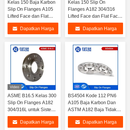
Kelas 150 Baja Karbon
Kelas 150 Slip On
Slip On Flanges A105
Flanges A182 304/316
Lifted Face dan Flat
Lifted Face dan Flat Face
Face untuk 1/2''-24''
untuk sistem pipa
Dapatkan Harga
Dapatkan Harga
Sistem pipa
Terbaik
Terbaik
Video
ASME B16.5 Kelas 300
BS4504 Kode 112 PN6
Slip On Flanges A182
A105 Baja Karbon Dan
304/316L untuk Sistem
ASTM A182 Baja Tidak
Pipa Industri Rentang
Karat SS304L SS316L
Dapatkan Harga
Dapatkan Harga
Tekanan Hingga 1500
SORF Flange Slip On