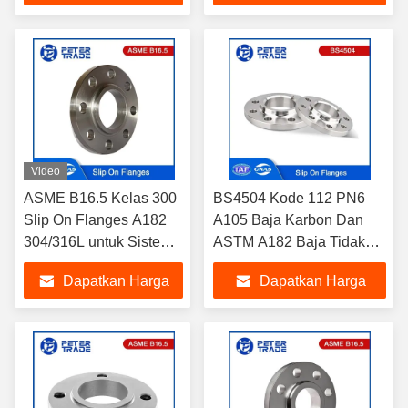
Terbaik
Terbaik
Video
ASME B16.5 Kelas 300
BS4504 Kode 112 PN6
Slip On Flanges A182
A105 Baja Karbon Dan
304/316L untuk Sistem
ASTM A182 Baja Tidak
Pipa Industri Rentang
Karat SS304L SS316L
Dapatkan Harga
Dapatkan Harga
Tekanan Hingga 1500
SORF Flange Slip On
Flanges
Terbaik
Terbaik