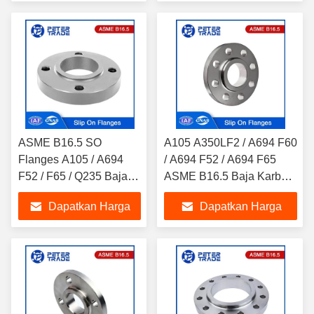
Flanges
Terbaik
Terbaik
ASME B16.5 SO
A105 A350LF2 / A694 F60
Flanges A105 / A694
/ A694 F52 / A694 F65
F52 / F65 / Q235 Baja
ASME B16.5 Baja Karbon
Karbon Dipalsukan Slip
Slip On Flanges Kelas
Dapatkan Harga
Dapatkan Harga
On Flange Kelas 150LB
400LB SORF
SORF
Terbaik
Terbaik