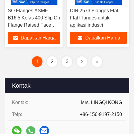
SO Flanges ASME
DIN 2573 Flanges Flat
B16.5 Kelas 400 Slip On
Flat Flanges untuk
Flange Raised Face
aplikasi industri
SORF A105 untuk pipa
Dapatkan Harga
Dapatkan Harga
industri
Terbaik
Terbaik
1
2
3
Kontak
Kontak:
Mrs. LINGQI KONG
Telp:
+86-156-9197-2150