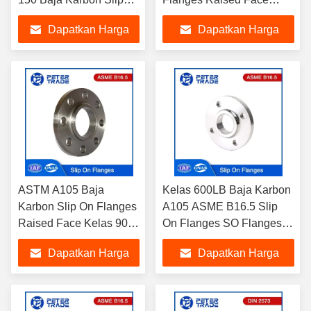
On Flange untuk Sistem
A105 SORF untuk Industri
Dapatkan Harga
Dapatkan Harga
Pipa
Minyak dan Gas
Terbaik
Terbaik
ASTM A105 Baja
Kelas 600LB Baja Karbon
Karbon Slip On Flanges
A105 ASME B16.5 Slip
Raised Face Kelas 900
On Flanges SO Flanges
Untuk Proyek Industri
untuk Sistem HVAC
Dapatkan Harga
Dapatkan Harga
Terbaik
Terbaik