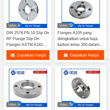
Video
Video
DIN 2576 PN 10 Slip On
Flanges A105 yang
RF Flange Slip On
ditingkatkan untuk baja
Flanges ASTM A182
karbon kelas 300 dalam
F304/F304L/F316/F316L/F304H
aplikasi industri
Dapatkan Harga
Dapatkan Harga
Untuk Sistem Pipa
Terbaik
Terbaik
Video
Video