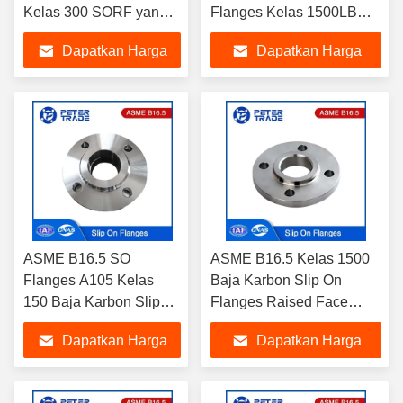
Kelas 300 SORF yang
Flanges Kelas 1500LB
ditinggikan untuk
Untuk Sistem Saluran Air
Dapatkan Harga
Dapatkan Harga
kebutuhan pipa
Terbaik
Terbaik
ASME B16.5 SO
ASME B16.5 Kelas 1500
Flanges A105 Kelas
Baja Karbon Slip On
150 Baja Karbon Slip
Flanges Raised Face
On Flange untuk Sistem
A105 SORF untuk Industri
Dapatkan Harga
Dapatkan Harga
Pipa
Minyak dan Gas
Terbaik
Terbaik