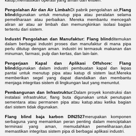
katup,memastikan operasi yang aman dan efisien.
Pengolahan Air dan Air Limbah
Di pabrik pengolahan air,
Flang
blind
digunakan untuk menutup pipa atau peralatan selama
pemeliharaan atau perbaikan. Mereka membantu mencegah
aliran air atau air limbah dan memungkinkan isolasi bagian
tertentu dari sistem.
Industri Pengolahan dan Manufaktur: Flang blind
ditemukan
dalam berbagai industri proses dan manufaktur di mana pipa
perlu ditutup dengan aman. industri ini termasuk makanan dan
minuman, farmasi, pulp dan kertas, dan lain-lain.
Pengerjaan Kapal dan Aplikasi Offshore: Flang
blind
digunakan dalam industri pembuatan kapal dan lepas
pantai untuk menutup pipa atau katup di sistem laut.Mereka
memberikan segel yang dapat diandalkan dan membantu
menjaga integritas sistem di lingkungan laut yang menuntut.
Pembangunan dan Infrastruktur:
Dalam proyek konstruksi dan
instalasi infrastruktur, flang buta digunakan untuk penutupan
sementara atau permanen pipa atau katup.atau ketika bagian
dari sistem tidak digunakan.
Flang blind baja karbon DIN2527
merupakan komponen
serbaguna yang memainkan peran penting dalam menciptakan
terminasi yang aman, memudahkan pemeliharaan,dan
memastikan integritas sistem pipa di berbagai aplikasi industri.