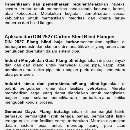
Pemeriksaan dan pemeliharaan reguler:
Melakukan inspeksi
secara teratur untuk memeriksa tanda-tanda keausan, korosi,
atau kebocoran. Melakukan kegiatan pemeliharaan sesuai
kebutuhan untuk memastikan integritas dan kinerja terus-
menerus dari blind flanges.
Aplikasi dari DIN 2527 Carbon Steel Blind Flanges
:
DIN 2527 Flang blind baja karbon
menemukan aplikasi di
berbagai industri dan skenario di mana titik akhir yang aman atau
penutupan diperlukan dalam sistem pipa.
Industri Minyak dan Gas: Flang blind
digunakan di pipa minyak
dan gas dan kilang untuk menyegel ujung pipa, katup, atau
peralatan.atau ketika pipa atau bagian perlu ditutup sementara
atau permanen.
Industri kimia dan petrokimia:
Ini
Flang blind
digunakan di
pabrik pengolahan kimia dan fasilitas petrokimia. Mereka
memberikan segel yang dapat diandalkan untuk mengisolasi
bagian pipa selama pemeliharaan, perbaikan,atau ketika
mengubah kondisi proses.
Generasi Daya: Flang buta
digunakan di pembangkit listrik,
termasuk pembangkit listrik tenaga panas, pembangkit listrik
tenaga nuklir, dan fasilitas energi terbarukan. Mereka digunakan
dalam sistem pipa untuk menutup ujung pipa atau