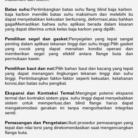
Batas suhu:
Pertimbangkan batas suhu flang blind baja karbon.
baja karbon memiliki batas suhu maksimum dan melebihi itu
dapat menyebabkan kekuatan berkurang, deformasi,atau bahkan
gagalMemastikan bahwa suhu aplikasi berada dalam kisaran
yang dapat diterima untuk kelas baja karbon yang dipilih.
Pemilihan segel dan gasket:
Penyegelan yang tepat sangat
penting dalam aplikasi tekanan tinggi dan suhu tinggi.Pilih gasket
yang cocok yang dapat menahan kondisi operasi dan
memberikan segel yang efektif antara flange buta dan
permukaan kawin.
Pemilihan baut dan nut:
Pilih bahan baut dan kacang yang tepat
yang dapat menangani lingkungan tekanan tinggi dan suhu
tinggi. Pertimbangkan faktor-faktor seperti kekuatan, ketahanan
korosi,dan batas suhu pengikat.
Ekspansi dan Kontraksi Termal:
Mengingat potensi ekspansi
termal dan kontraksi sistem pipa. suhu tinggi dapat menyebabkan
sistem untuk memperluas,dan blind flange harus dapat
mengakomodasi gerakan ini tanpa mengorbankan integritas
sendi.
Pemasangan dan Pengetatan:
Ikuti prosedur pemasangan yang
tepat dan nilai torsi yang direkomendasikan saat mengencangkan
flange buta.