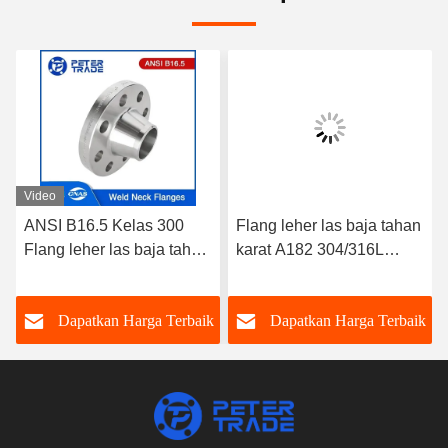
Video
ANSI B16.5 Kelas 300
Flang leher las baja tahan
Flang leher las baja tahan
karat A182 304/316L
karat A182 304/316L
WNRF Wajah Tinggi dan
WNRF Wajah yang
Wajah Datar ANSI B16.5
k
Dapatkan Harga Terbaik
Dapatkan Harga Terbaik
ditinggikan dan Wajah
Kelas 150
datar