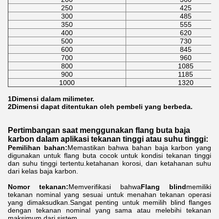
250
425
300
485
350
555
400
620
500
730
600
845
700
960
800
1085
900
1185
1000
1320
1Dimensi dalam milimeter.
2Dimensi dapat ditentukan oleh pembeli yang berbeda.
Pertimbangan saat menggunakan flang buta baja
karbon dalam aplikasi tekanan tinggi atau suhu tinggi:
Pemilihan bahan:
Memastikan bahwa bahan baja karbon yang
digunakan untuk flang buta cocok untuk kondisi tekanan tinggi
dan suhu tinggi tertentu.ketahanan korosi, dan ketahanan suhu
dari kelas baja karbon.
Nomor tekanan:
Memverifikasi bahwa
Flang blind
memiliki
tekanan nominal yang sesuai untuk menahan tekanan operasi
yang dimaksudkan.Sangat penting untuk memilih blind flanges
dengan tekanan nominal yang sama atau melebihi tekanan
maksimum dari sistem.