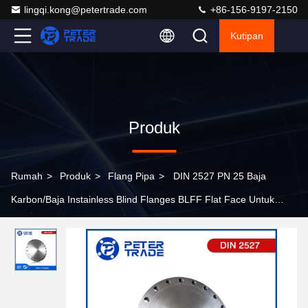
lingqi.kong@petertrade.com
+86-156-9197-2150
Kutipan
Produk
Rumah
>
Produk
>
Flang Pipa
>
DIN 2527 PN 25 Baja
Karbon/Baja Instainless Blind Flanges BLFF Flat Face Untuk
Aplikasi Pipa / HVAC