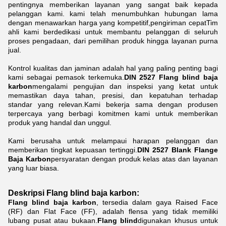
pentingnya memberikan layanan yang sangat baik kepada
pelanggan kami. kami telah menumbuhkan hubungan lama
dengan menawarkan harga yang kompetitif,pengiriman cepatTim
ahli kami berdedikasi untuk membantu pelanggan di seluruh
proses pengadaan, dari pemilihan produk hingga layanan purna
jual.
Kontrol kualitas dan jaminan adalah hal yang paling penting bagi
kami sebagai pemasok terkemuka.
DIN 2527 Flang blind baja
karbon
mengalami pengujian dan inspeksi yang ketat untuk
memastikan daya tahan, presisi, dan kepatuhan terhadap
standar yang relevan.Kami bekerja sama dengan produsen
terpercaya yang berbagi komitmen kami untuk memberikan
produk yang handal dan unggul.
Kami berusaha untuk melampaui harapan pelanggan dan
memberikan tingkat kepuasan tertinggi.
DIN 2527 Blank Flange
Baja Karbon
persyaratan dengan produk kelas atas dan layanan
yang luar biasa.
Deskripsi Flang blind baja karbon:
Flang blind baja karbon
, tersedia dalam gaya Raised Face
(RF) dan Flat Face (FF), adalah flensa yang tidak memiliki
lubang pusat atau bukaan.
Flang blind
digunakan khusus untuk