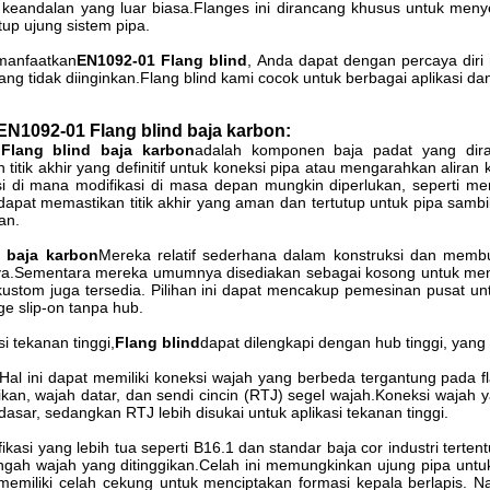
n keandalan yang luar biasa.Flanges ini dirancang khusus untuk me
tup ujung sistem pipa.
anfaatkan
EN1092-01 Flang blind
, Anda dapat dengan percaya diri
ng tidak diinginkan.Flang blind kami cocok untuk berbagai aplikasi da
EN1092-01 Flang blind baja karbon:
Flang blind baja karbon
adalah komponen baja padat yang dira
titik akhir yang definitif untuk koneksi pipa atau mengarahkan aliran
si di mana modifikasi di masa depan mungkin diperlukan, seperti m
 dapat memastikan titik akhir yang aman dan tertutup untuk pipa sa
an.
d baja karbon
Mereka relatif sederhana dalam konstruksi dan memb
nya.Sementara mereka umumnya disediakan sebagai kosong untuk menye
ustom juga tersedia. Pilihan ini dapat mencakup pemesinan pusat u
ge slip-on tanpa hub.
si tekanan tinggi,
Flang blind
dapat dilengkapi dengan hub tinggi, yang 
Hal ini dapat memiliki koneksi wajah yang berbeda tergantung pada f
ikan, wajah datar, dan sendi cincin (RTJ) segel wajah.Koneksi wajah 
asar, sedangkan RTJ lebih disukai untuk aplikasi tekanan tinggi.
ikasi yang lebih tua seperti B16.1 dan standar baja cor industri terte
engah wajah yang ditinggikan.Celah ini memungkinkan ujung pipa un
 memiliki celah cekung untuk menciptakan formasi kepala berlapis. N