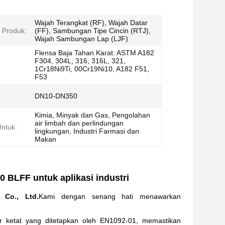
Wajah Terangkat (RF), Wajah Datar
 Produk:
(FF), Sambungan Tipe Cincin (RTJ),
Wajah Sambungan Lap (LJF)
Flensa Baja Tahan Karat: ASTM A182
F304, 304L, 316, 316L, 321,
1Cr18Ni9Ti, 00Cr19Ni10, A182 F51,
F53
DN10-DN350
Kimia, Minyak dan Gas, Pengolahan
air limbah dan perlindungan
ntuk:
lingkungan, Industri Farmasi dan
Makan
 BLFF untuk aplikasi industri
 Co., Ltd.
Kami dengan senang hati menawarkan
r ketat yang ditetapkan oleh EN1092-01, memastikan