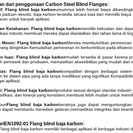
n dari penggunaan Carbon Steel Blind Flanges:
if: Flang blind baja karbon
umumnya lebih hemat biaya dibandingkan
u paduan eksotis. baja karbon tersedia secara luas dan memiliki biay
ran untuk banyak aplikasi.
an Ketahanan: Flang blind baja karbon
memiliki kekuatan dan day
ikasi industri.membuat mereka dapat diandalkan dan tahan lama di li
Mesin: Flang blind baja karbon
Mereka membutuhkan pemesinan mi
ang diinginkan.Kemudahan pemesinan ini berkontribusi pada efisiensi
n luas: Flang blind baja karbon
mudah tersedia di pasar karena p
eh pemasok dan produsen, memastikan aksesibilitas yang mudah dan wa
tas:
Flang blind baja karbon
kompatibel dengan berbagai siste
an ke dalam pipa yang ada tanpa modifikasi yang signifikan.Kompatibili
ai aplikasi.
i: Flang blind baja karbon
diproduksi sesuai dengan standar industr
sifikasi, dan kinerja yang konsisten,membuat lebih mudah untuk memil
pun
Flang blind baja karbon
beratnya juga dapat menguntungkan 
dan dapat membantu meredam getaran,memastikan integritas dan keanda
ri
EN1092-01 Flang blind baja karbon
:
ang blind baja karbon memiliki berbagai aplikasi di berbagai industri 