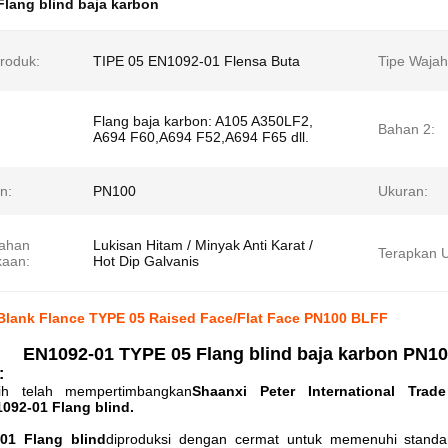
lang blind baja karbon
Produk:
TIPE 05 EN1092-01 Flensa Buta
Tipe Wajah
Flang baja karbon: A105 A350LF2,
Bahan 2:
A694 F60,A694 F52,A694 F65 dll.
n:
PN100
Ukuran:
ahan
Lukisan Hitam / Minyak Anti Karat /
Terapkan U
aan:
Hot Dip Galvanis
Blank Flance TYPE 05 Raised Face/Flat Face PN100 BLFF
EN1092-01 TYPE 05 Flang blind baja karbon PN100
:
ih telah mempertimbangkan
Shaanxi Peter International Trade
092-01 Flang blind.
01 Flang blind
diproduksi dengan cermat untuk memenuhi standa