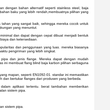
 dengan bahan alternatif seperti stainless steel, baja
a bahan baku yang lebih rendah,membuatnya pilihan yang
a tahan yang sangat baik, sehingga mereka cocok untuk
ngkungan yang menuntut.
nimal dan dapat dengan cepat dibuat menjadi bentuk
 biaya dan ketersediaan.
opularitas dan penggunaan yang luas. mereka biasanya
ktu pengiriman yang lebih singkat.
m pipa dan jenis flange. Mereka dapat dengan mudah
tas ini membuat flang blind baja karbon pilihan serbaguna
i yang mapan, seperti EN1092-01. standar ini memastikan
ih dan bertukar flanges dari produsen yang berbeda.
dalam aplikasi tertentu. berat tambahan memberikan
lan sistem pipa.
dan sistem pipa.