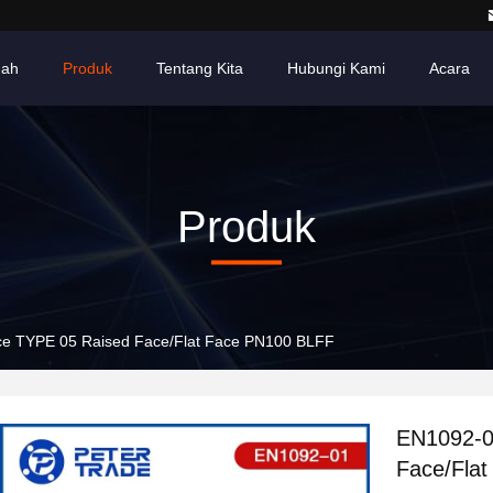
ah
Produk
Tentang Kita
Hubungi Kami
Acara
Produk
ce TYPE 05 Raised Face/Flat Face PN100 BLFF
EN1092-0
Face/Fla