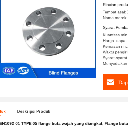
Rincian prod
Tempat asal: 
Nama merek: 
Syarat Pemba
Kuantitas min
Harga: dapat 
Kemasan rincia
Waktu pengiri
Syarat-syarat
Menyediakan 
Dap
duk
Deskripsi Produk
EN1092-01 TYPE 05 flange buta wajah yang diangkat
,
Flange but