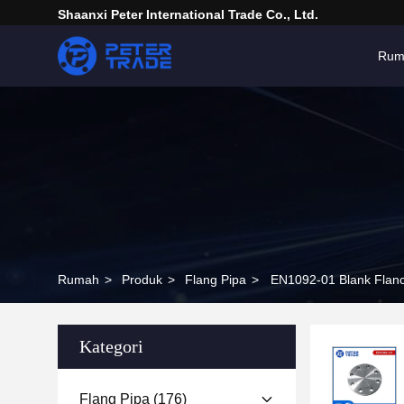
Shaanxi Peter International Trade Co., Ltd.
Rum
Rumah
>
Produk
>
Flang Pipa
>
EN1092-01 Blank Flan
Kategori
Flang Pipa
(176)