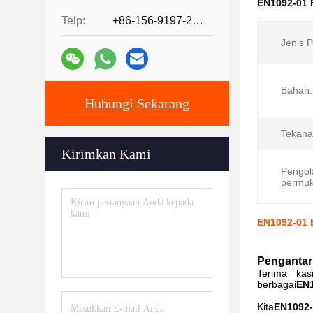
EN1092-01 F
Telp:
+86-156-9197-2150
Jenis 
Bahan:
Hubungi Sekarang
Tekana
Kirimkan Kami
Pengol
permuk
EN1092-01 
Pengantar
Terima kas
berbagai
EN1
Kita
EN1092-