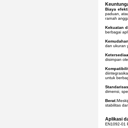
Keuntunga
Biaya efekt
paduan, ata
ramah angga
Kekuatan d
berbagai apl
Kemudahan 
dan ukuran y
Ketersediaa
disimpan ol
Kompatibili
diintegrasik
untuk berbag
Standarisas
dimensi, spe
Berat:
Meski
stabilitas 
Aplikasi da
EN1092-01 Fl