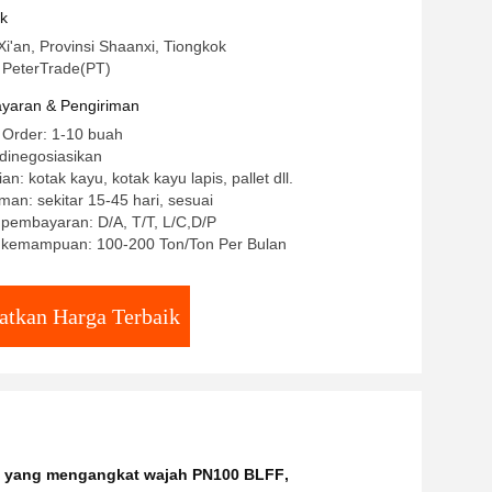
uk
Xi'an, Provinsi Shaanxi, Tiongkok
PeterTrade(PT)
yaran & Pengiriman
 Order: 1-10 buah
dinegosiasikan
n: kotak kayu, kotak kayu lapis, pallet dll.
man: sekitar 15-45 hari, sesuai
 pembayaran: D/A, T/T, L/C,D/P
kemampuan: 100-200 Ton/Ton Per Bulan
atkan Harga Terbaik
a yang mengangkat wajah PN100 BLFF
,