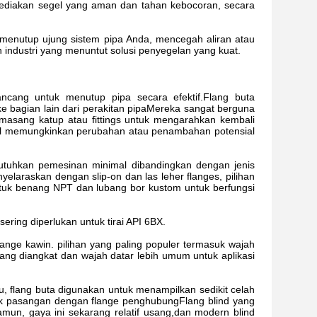
nyediakan segel yang aman dan tahan kebocoran, secara
 menutup ujung sistem pipa Anda, mencegah aliran atau
n industri yang menuntut solusi penyegelan yang kuat.
ncang untuk menutup pipa secara efektif.Flang buta
 ke bagian lain dari perakitan pipaMereka sangat berguna
emasang katup atau fittings untuk mengarahkan kembali
mbil memungkinkan perubahan atau penambahan potensial
utuhkan pemesinan minimal dibandingkan dengan jenis
laraskan dengan slip-on dan las leher flanges, pilihan
ntuk benang NPT dan lubang bor kustom untuk berfungsi
sering diperlukan untuk tirai API 6BX.
lange kawin. pilihan yang paling populer termasuk wajah
yang diangkat dan wajah datar lebih umum untuk aplikasi
ntu, flang buta digunakan untuk menampilkan sedikit celah
tuk pasangan dengan flange penghubungFlang blind yang
amun, gaya ini sekarang relatif usang,dan modern blind