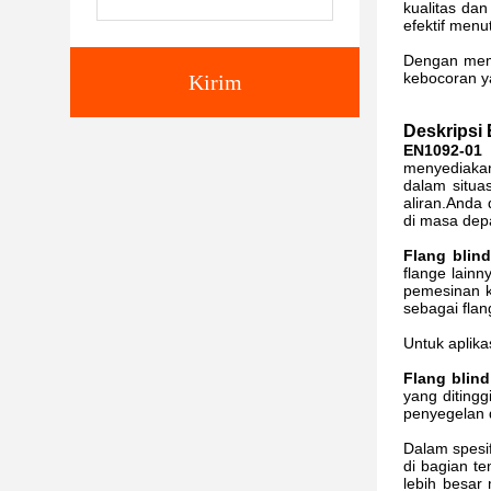
kualitas da
efektif menu
Dengan mem
kebocoran ya
Kirim
Deskripsi 
EN1092-01 
menyediakan 
dalam situa
aliran.Anda
di masa dep
Flang blin
flange lain
pemesinan k
sebagai flan
Untuk aplika
Flang blind
yang ditingg
penyegelan d
Dalam spesif
di bagian t
lebih besar