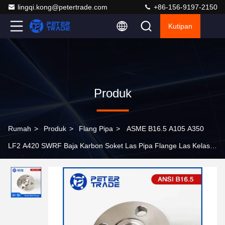
lingqi.kong@petertrade.com
+86-156-9197-2150
Kutipan
Produk
Rumah
>
Produk
>
Flang Pipa
>
ASME B16.5 A105 A350
LF2 A420 SWRF Baja Karbon Soket Las Pipa Flange Las Kelas
150 Untuk Industri Kimia