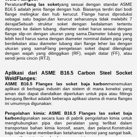
Peraturan
Flang las soket
yang sesuai dengan standar ASME
B16.5 adalah jenis flange dengan hub. Biasanya terdiri dari bodi
flange melingkar dan hub kerucut. Flange harus diproduksi
sebagai satu bagian,dan kerucut seharusnya tidak melebihi 7
derajatSebuah struktur soket dengan kedalaman tertentu
diproses ke dalam lubang. diameter soket harus sesuai dengan
flange slip-on dengan ukuran yang sama.Diameter lubang yang
lebih kecil harus sama dengan diameter nominal dalam pipa yang
berdekatan atau diameter lubang dari flange leher las dengan
ukuran yang samaFlang pengelasan soket dapat dilengkapi
dengan wajah yang ditinggikan (RF), wajah datar (FF), atau
sendi jenis cincin (RTJ).
Aplikasi dari ASME B16.5 Carbon Steel Socket
Weld
Flanges
:
ASME B16.5 Flanges las soket baja karbon
menemukan
aplikasi di berbagai industri dan sistem di mana koneksi yang
aman dan dapat diandalkan diperlukan untuk pipa atau fittings
berujung.Berikut adalah beberapa aplikasi utama di mana flanges
ini umumnya digunakan:
Pengolahan kimia: ASME B16.5 Flanges las soket baja
karbon
digunakan secara luas di pabrik pengolahan kimia untuk
menghubungkan pipa dan peralatan yang terlibat dalam
transportasi bahan kimia korosif, asam, dan pelarut.Konstruksi
baja tahan karat memberikan ketahanan korosi yang sangat baik,