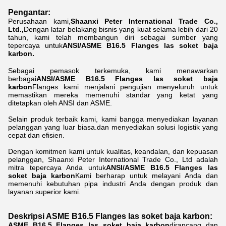
Pengantar:
Perusahaan kami,
Shaanxi Peter International Trade Co.,
Ltd.,
Dengan latar belakang bisnis yang kuat selama lebih dari 20
tahun, kami telah membangun diri sebagai sumber yang
tepercaya untuk
ANSI/ASME B16.5 Flanges las soket baja
karbon.
Sebagai pemasok terkemuka, kami menawarkan
berbagai
ANSI/ASME B16.5 Flanges las soket baja
karbon
Flanges kami menjalani pengujian menyeluruh untuk
memastikan mereka memenuhi standar yang ketat yang
ditetapkan oleh ANSI dan ASME.
Selain produk terbaik kami, kami bangga menyediakan layanan
pelanggan yang luar biasa.dan menyediakan solusi logistik yang
cepat dan efisien.
Dengan komitmen kami untuk kualitas, keandalan, dan kepuasan
pelanggan, Shaanxi Peter International Trade Co., Ltd adalah
mitra tepercaya Anda untuk
ANSI/ASME B16.5 Flanges las
soket baja karbon
Kami berharap untuk melayani Anda dan
memenuhi kebutuhan pipa industri Anda dengan produk dan
layanan superior kami.
Deskripsi ASME B16.5 Flanges las soket baja karbon:
ASME B16.5 Flanges las soket baja karbon
dirancang dan