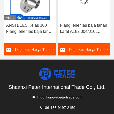
Video
ANSI B16.5 Kelas 300
Flang leher las baja tahan
Flang leher las baja tahan
karat A182 304/316L
karat A182 304/316L
WNRF Wajah Tinggi dan
WNRF Wajah yang
Wajah Datar ANSI B16.5
k
Dapatkan Harga Terbaik
Dapatkan Harga Terbaik
ditinggikan dan Wajah
Kelas 150
datar
Shaanxi Peter International Trade Co., Ltd.
lingqi.kong@petertrade.com
+86-156-9197-2150