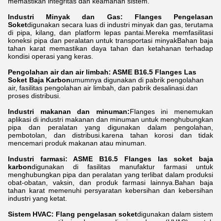
memastikan integritas dan keamanan sistem.
Industri Minyak dan Gas: Flanges Pengelasan
Soket
digunakan secara luas di industri minyak dan gas, terutama
di pipa, kilang, dan platform lepas pantai.Mereka memfasilitasi
koneksi pipa dan peralatan untuk transportasi minyakBahan baja
tahan karat memastikan daya tahan dan ketahanan terhadap
kondisi operasi yang keras.
Pengolahan air dan air limbah: ASME B16.5 Flanges Las
Soket Baja Karbon
umumnya digunakan di pabrik pengolahan
air, fasilitas pengolahan air limbah, dan pabrik desalinasi.dan
proses distribusi.
Industri makanan dan minuman:
Flanges ini menemukan
aplikasi di industri makanan dan minuman untuk menghubungkan
pipa dan peralatan yang digunakan dalam pengolahan,
pembotolan, dan distribusi.karena tahan korosi dan tidak
mencemari produk makanan atau minuman.
Industri farmasi: ASME B16.5 Flanges las soket baja
karbon
digunakan di fasilitas manufaktur farmasi untuk
menghubungkan pipa dan peralatan yang terlibat dalam produksi
obat-obatan, vaksin, dan produk farmasi lainnya.Bahan baja
tahan karat memenuhi persyaratan kebersihan dan kebersihan
industri yang ketat.
Sistem HVAC:
Flang pengelasan soket
digunakan dalam sistem