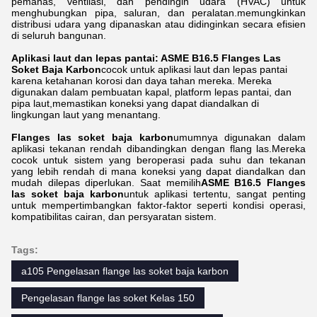
pemanas, ventilasi, dan pendingin udara (HVAC) untuk
menghubungkan pipa, saluran, dan peralatan.memungkinkan
distribusi udara yang dipanaskan atau didinginkan secara efisien
di seluruh bangunan.
Aplikasi laut dan lepas pantai: ASME B16.5 Flanges Las
Soket Baja Karbon
cocok untuk aplikasi laut dan lepas pantai
karena ketahanan korosi dan daya tahan mereka. Mereka
digunakan dalam pembuatan kapal, platform lepas pantai, dan
pipa laut,memastikan koneksi yang dapat diandalkan di
lingkungan laut yang menantang.
Flanges las soket baja karbon
umumnya digunakan dalam
aplikasi tekanan rendah dibandingkan dengan flang las.Mereka
cocok untuk sistem yang beroperasi pada suhu dan tekanan
yang lebih rendah di mana koneksi yang dapat diandalkan dan
mudah dilepas diperlukan. Saat memilih
ASME B16.5 Flanges
las soket baja karbon
untuk aplikasi tertentu, sangat penting
untuk mempertimbangkan faktor-faktor seperti kondisi operasi,
kompatibilitas cairan, dan persyaratan sistem.
Tags:
a105 Pengelasan flange las soket baja karbon
Pengelasan flange las soket Kelas 150