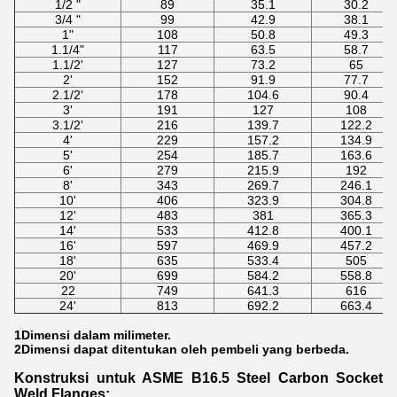
1/2 "
89
35.1
30.2
3/4 "
99
42.9
38.1
1"
108
50.8
49.3
1.1/4"
117
63.5
58.7
1.1/2'
127
73.2
65
2'
152
91.9
77.7
2.1/2'
178
104.6
90.4
3'
191
127
108
3.1/2'
216
139.7
122.2
4'
229
157.2
134.9
5'
254
185.7
163.6
6'
279
215.9
192
8'
343
269.7
246.1
10'
406
323.9
304.8
12'
483
381
365.3
14'
533
412.8
400.1
16'
597
469.9
457.2
18'
635
533.4
505
20'
699
584.2
558.8
22
749
641.3
616
24'
813
692.2
663.4
1Dimensi dalam milimeter.
2Dimensi dapat ditentukan oleh pembeli yang berbeda.
Konstruksi untuk ASME B16.5 Steel Carbon Socket
Weld Flanges: