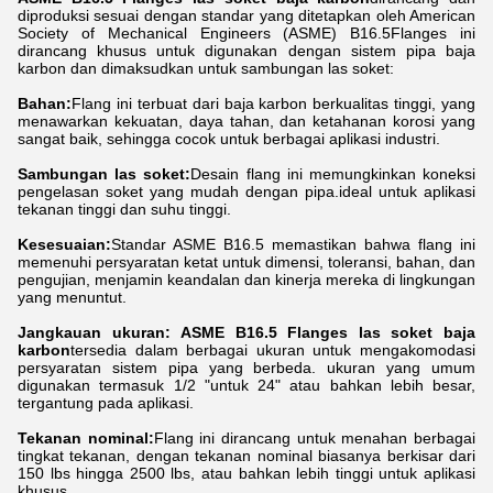
diproduksi sesuai dengan standar yang ditetapkan oleh American
Society of Mechanical Engineers (ASME) B16.5Flanges ini
dirancang khusus untuk digunakan dengan sistem pipa baja
karbon dan dimaksudkan untuk sambungan las soket:
Bahan:
Flang ini terbuat dari baja karbon berkualitas tinggi, yang
menawarkan kekuatan, daya tahan, dan ketahanan korosi yang
sangat baik, sehingga cocok untuk berbagai aplikasi industri.
Sambungan las soket:
Desain flang ini memungkinkan koneksi
pengelasan soket yang mudah dengan pipa.ideal untuk aplikasi
tekanan tinggi dan suhu tinggi.
Kesesuaian:
Standar ASME B16.5 memastikan bahwa flang ini
memenuhi persyaratan ketat untuk dimensi, toleransi, bahan, dan
pengujian, menjamin keandalan dan kinerja mereka di lingkungan
yang menuntut.
Jangkauan ukuran:
ASME B16.5 Flanges las soket baja
karbon
tersedia dalam berbagai ukuran untuk mengakomodasi
persyaratan sistem pipa yang berbeda. ukuran yang umum
digunakan termasuk 1/2 "untuk 24" atau bahkan lebih besar,
tergantung pada aplikasi.
Tekanan nominal:
Flang ini dirancang untuk menahan berbagai
tingkat tekanan, dengan tekanan nominal biasanya berkisar dari
150 lbs hingga 2500 lbs, atau bahkan lebih tinggi untuk aplikasi
khusus.