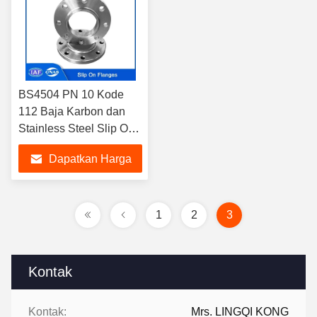
BS4504 PN 10 Kode
112 Baja Karbon dan
Stainless Steel Slip On
Flensa SORF untuk
Dapatkan Harga
Keperluan Industri
Terbaik
1
2
3
Kontak
Kontak:
Mrs. LINGQI KONG