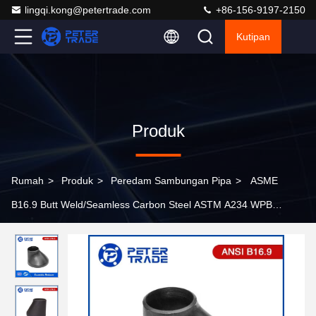
lingqi.kong@petertrade.com
+86-156-9197-2150
Kutipan
Produk
Rumah
>
Produk
>
Peredam Sambungan Pipa
>
ASME
B16.9 Butt Weld/Seamless Carbon Steel ASTM A234 WPB
Reduktor eksentrik untuk solusi transisi pipa