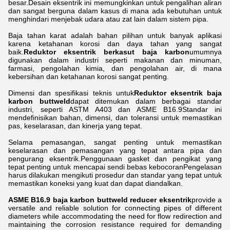
besar.Desain eksentrik ini memungkinkan untuk pengalihan aliran
dan sangat berguna dalam kasus di mana ada kebutuhan untuk
menghindari menjebak udara atau zat lain dalam sistem pipa.
Baja tahan karat adalah bahan pilihan untuk banyak aplikasi
karena ketahanan korosi dan daya tahan yang sangat
baik.
Reduktor eksentrik berkasut baja karbon
umumnya
digunakan dalam industri seperti makanan dan minuman,
farmasi, pengolahan kimia, dan pengolahan air, di mana
kebersihan dan ketahanan korosi sangat penting.
Dimensi dan spesifikasi teknis untuk
Reduktor eksentrik baja
karbon buttweld
dapat ditemukan dalam berbagai standar
industri, seperti ASTM A403 dan ASME B16.9Standar ini
mendefinisikan bahan, dimensi, dan toleransi untuk memastikan
pas, keselarasan, dan kinerja yang tepat.
Selama pemasangan, sangat penting untuk memastikan
keselarasan dan pemasangan yang tepat antara pipa dan
pengurang eksentrik.Penggunaan gasket dan pengikat yang
tepat penting untuk mencapai sendi bebas kebocoranPengelasan
harus dilakukan mengikuti prosedur dan standar yang tepat untuk
memastikan koneksi yang kuat dan dapat diandalkan.
ASME B16.9 baja karbon buttweld reducer eksentrik
provide a
versatile and reliable solution for connecting pipes of different
diameters while accommodating the need for flow redirection and
maintaining the corrosion resistance required for demanding