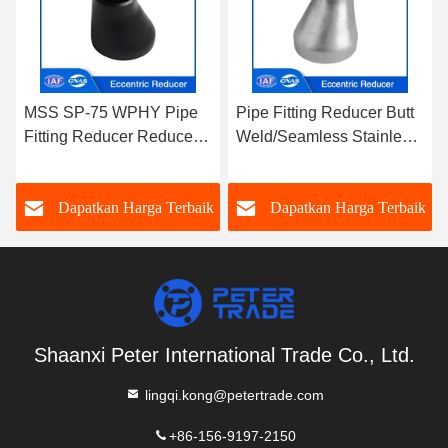
pe
Pipe Fitting Reducer Butt
MSS SP-43 Butt Weld
cer
Weld/Seamless Stainless
Concentric Reducer
gai
Steel ASME B16.9 ASTM
SCH40 Fo Industri
edang
A403 Reducer eksentrik
Petrokimia
rbaik
Dapatkan Harga Terbaik
Dapatkan Harga Terba
untuk sistem pipa
Shaanxi Peter International Trade Co., Ltd.
lingqi.kong@petertrade.com
+86-156-9197-2150