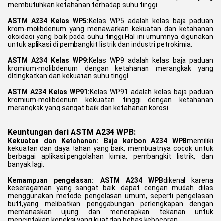
membutuhkan ketahanan terhadap suhu tinggi.
ASTM A234 Kelas WP5:
Kelas WP5 adalah kelas baja paduan
krom-molibdenum yang menawarkan kekuatan dan ketahanan
oksidasi yang baik pada suhu tinggi.Hal ini umumnya digunakan
untuk aplikasi di pembangkit listrik dan industri petrokimia.
ASTM A234 Kelas WP9:
Kelas WP9 adalah kelas baja paduan
kromium-molibdenum dengan ketahanan merangkak yang
ditingkatkan dan kekuatan suhu tinggi.
ASTM A234 Kelas WP91:
Kelas WP91 adalah kelas baja paduan
kromium-molibdenum kekuatan tinggi dengan ketahanan
merangkak yang sangat baik dan ketahanan korosi.
Keuntungan dari ASTM A234 WPB:
Kekuatan dan Ketahanan:
Baja karbon A234 WPB
memiliki
kekuatan dan daya tahan yang baik, membuatnya cocok untuk
berbagai aplikasi.pengolahan kimia, pembangkit listrik, dan
banyak lagi.
Kemampuan pengelasan:
ASTM A234 WPB
dikenal karena
keseragaman yang sangat baik. dapat dengan mudah dilas
menggunakan metode pengelasan umum, seperti pengelasan
butt,yang melibatkan penggabungan perlengkapan dengan
memanaskan ujung dan menerapkan tekanan untuk
menciptakan koneksi yang kuat dan bebas kebocoran.