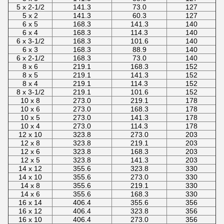
5 x 2-1/2
141.3
73.0
127
5 x 2
141.3
60.3
127
6 x 5
168.3
141.3
140
6 x 4
168.3
114.3
140
6 x 3-1/2
168.3
101.6
140
6 x 3
168.3
88.9
140
6 x 2-1/2
168.3
73.0
140
8 x 6
219.1
168.3
152
8 x 5
219.1
141.3
152
8 x 4
219.1
114.3
152
8 x 3-1/2
219.1
101.6
152
10 x 8
273.0
219.1
178
10 x 6
273.0
168.3
178
10 x 5
273.0
141.3
178
10 x 4
273.0
114.3
178
12 x 10
323.8
273.0
203
12 x 8
323.8
219.1
203
12 x 6
323.8
168.3
203
12 x 5
323.8
141.3
203
14 x 12
355.6
323.8
330
14 x 10
355.6
273.0
330
14 x 8
355.6
219.1
330
14 x 6
355.6
168.3
330
16 x 14
406.4
355.6
356
16 x 12
406.4
323.8
356
16 x 10
406.4
273.0
356