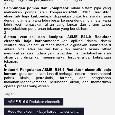
Sambungan pompa dan kompresor:
Dalam sistem pipa yang
melibatkan pompa atau kompresor,
ASME B16.9 Reduktor
eksentrik baja karbon
dapat digunakan untuk transisi dari pipa
dengan diameter yang lebih besar ke pipa dengan diameter yang
lebih kecil.memastikan aliran yang lancar dan efisien tanpa
menyebabkan penurunan tekanan yang berlebihan.
Sistem ventilasi dan knalpot:
ASME B16.9 Reduktor
eksentrik baja karbon
menemukan aplikasi dalam sistem
ventilasi dan knalpot, di mana mereka digunakan untuk transisi
antara pipa atau saluran berukuran berbeda.Desain offset
memfasilitasi aliran udara yang tepat dan mempertahankan arah
aliran yang diinginkan, meminimalkan turbulensi dan kehilangan
tekanan.
Industri Pengolahan
:
ASME B16.9 Reduktor eksentrik baja
karbon
digunakan secara luas di berbagai industri proses seperti
pabrik kimia, petrokimia, farmasi, dan pengolahan
makanan.Mengakomodasi perubahan aliran, dan memastikan
operasi proses yang efisien.
Tags:
ASME B16.9 Reduktor eksentrik
Reduktor eksentrik baja karbon tanpa jahitan