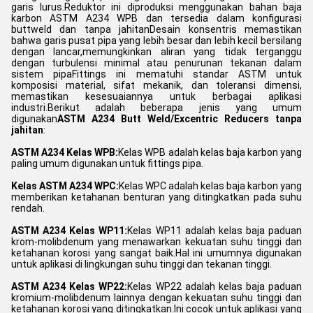
garis lurus.Reduktor ini diproduksi menggunakan bahan baja
karbon ASTM A234 WPB dan tersedia dalam konfigurasi
buttweld dan tanpa jahitanDesain konsentris memastikan
bahwa garis pusat pipa yang lebih besar dan lebih kecil bersilang
dengan lancar,memungkinkan aliran yang tidak terganggu
dengan turbulensi minimal atau penurunan tekanan dalam
sistem pipaFittings ini mematuhi standar ASTM untuk
komposisi material, sifat mekanik, dan toleransi dimensi,
memastikan kesesuaiannya untuk berbagai aplikasi
industri
.
Berikut adalah beberapa jenis yang umum
digunakan
ASTM A234 Butt Weld/Excentric Reducers tanpa
jahitan
:
ASTM A234 Kelas WPB:
Kelas WPB adalah kelas baja karbon yang
paling umum digunakan untuk fittings pipa.
Kelas ASTM A234 WPC:
Kelas WPC adalah kelas baja karbon yang
memberikan ketahanan benturan yang ditingkatkan pada suhu
rendah.
ASTM A234 Kelas WP11:
Kelas WP11 adalah kelas baja paduan
krom-molibdenum yang menawarkan kekuatan suhu tinggi dan
ketahanan korosi yang sangat baik.Hal ini umumnya digunakan
untuk aplikasi di lingkungan suhu tinggi dan tekanan tinggi.
ASTM A234 Kelas WP22:
Kelas WP22 adalah kelas baja paduan
kromium-molibdenum lainnya dengan kekuatan suhu tinggi dan
ketahanan korosi yang ditingkatkan.Ini cocok untuk aplikasi yang