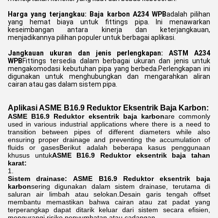
Harga yang terjangkau:
Baja karbon A234 WPB
adalah pilihan
yang hemat biaya untuk fittings pipa. Ini menawarkan
keseimbangan antara kinerja dan keterjangkauan,
menjadikannya pilihan populer untuk berbagai aplikasi.
Jangkauan ukuran dan jenis perlengkapan: ASTM A234
WPB
Fittings tersedia dalam berbagai ukuran dan jenis untuk
mengakomodasi kebutuhan pipa yang berbeda.Perlengkapan ini
digunakan untuk menghubungkan dan mengarahkan aliran
cairan atau gas dalam sistem pipa.
Aplikasi ASME B16.9 Reduktor Eksentrik Baja Karbon:
ASME B16.9 Reduktor eksentrik baja karbon
are commonly
used in various industrial applications where there is a need to
transition between pipes of different diameters while also
ensuring proper drainage and preventing the accumulation of
fluids or gasesBerikut adalah beberapa kasus penggunaan
khusus untuk
ASME B16.9 Reduktor eksentrik baja tahan
karat:
Sistem drainase:
ASME B16.9 Reduktor eksentrik baja
karbon
sering digunakan dalam sistem drainase, terutama di
saluran air limbah atau selokan.Desain garis tengah offset
membantu memastikan bahwa cairan atau zat padat yang
terperangkap dapat ditarik keluar dari sistem secara efisien,
mengurangi risiko penyumbatan atau cadangan.