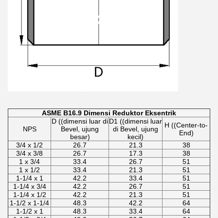
ASME B16.9 Dimensi Reduktor Eksentrik
D ((dimensi luar di
D1 ((dimensi luar
H ((Center-to-
NPS
Bevel, ujung
di Bevel, ujung
End)
besar)
kecil)
3/4 x 1/2
26.7
21.3
38
3/4 x 3/8
26.7
17.3
38
1 x 3/4
33.4
26.7
51
1 x 1/2
33.4
21.3
51
1-1/4 x 1
42.2
33.4
51
1-1/4 x 3/4
42.2
26.7
51
1-1/4 x 1/2
42.2
21.3
51
1-1/2 x 1-1/4
48.3
42.2
64
1-1/2 x 1
48.3
33.4
64