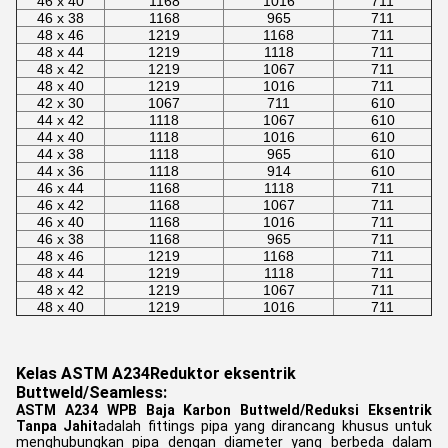
46 x 40
1168
1016
711
46 x 38
1168
965
711
48 x 46
1219
1168
711
48 x 44
1219
1118
711
48 x 42
1219
1067
711
48 x 40
1219
1016
711
42 x 30
1067
711
610
44 x 42
1118
1067
610
44 x 40
1118
1016
610
44 x 38
1118
965
610
44 x 36
1118
914
610
46 x 44
1168
1118
711
46 x 42
1168
1067
711
46 x 40
1168
1016
711
46 x 38
1168
965
711
48 x 46
1219
1168
711
48 x 44
1219
1118
711
48 x 42
1219
1067
711
48 x 40
1219
1016
711
Kelas ASTM A234
Reduktor eksentrik
Buttweld/Seamless:
ASTM A234 WPB Baja Karbon Buttweld/Reduksi Eksentrik
Tanpa Jahit
adalah fittings pipa yang dirancang khusus untuk
menghubungkan pipa dengan diameter yang berbeda dalam