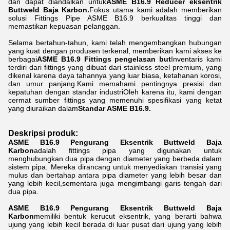
dan dapat diandalkan untuk
ASME B16.9 Reducer eksentrik
Buttweld Baja Karbon.
Fokus utama kami adalah memberikan
solusi Fittings Pipe ASME B16.9 berkualitas tinggi dan
memastikan kepuasan pelanggan.
Selama bertahun-tahun, kami telah mengembangkan hubungan
yang kuat dengan produsen terkenal, memberikan kami akses ke
berbagai
ASME B16.9 Fittings pengelasan but
Inventaris kami
terdiri dari fittings yang dibuat dari stainless steel premium, yang
dikenal karena daya tahannya yang luar biasa, ketahanan korosi,
dan umur panjang.Kami memahami pentingnya presisi dan
kepatuhan dengan standar industriOleh karena itu, kami dengan
cermat sumber fittings yang memenuhi spesifikasi yang ketat
yang diuraikan dalam
Standar ASME B16.9.
Deskripsi produk:
ASME B16.9 Pengurang Eksentrik Buttweld Baja
Karbon
adalah fittings pipa yang digunakan untuk
menghubungkan dua pipa dengan diameter yang berbeda dalam
sistem pipa. Mereka dirancang untuk menyediakan transisi yang
mulus dan bertahap antara pipa diameter yang lebih besar dan
yang lebih kecil,sementara juga mengimbangi garis tengah dari
dua pipa.
ASME B16.9 Pengurang Eksentrik Buttweld Baja
Karbon
memiliki bentuk kerucut eksentrik, yang berarti bahwa
ujung yang lebih kecil berada di luar pusat dari ujung yang lebih