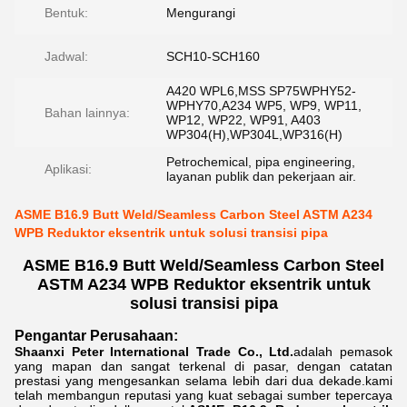
Bentuk:
Mengurangi
Jadwal:
SCH10-SCH160
A420 WPL6,MSS SP75WPHY52-
WPHY70,A234 WP5, WP9, WP11,
Bahan lainnya:
WP12, WP22, WP91, A403
WP304(H),WP304L,WP316(H)
Petrochemical, pipa engineering,
Aplikasi:
layanan publik dan pekerjaan air.
ASME B16.9 Butt Weld/Seamless Carbon Steel ASTM A234
WPB Reduktor eksentrik untuk solusi transisi pipa
ASME B16.9 Butt Weld/Seamless Carbon Steel
ASTM A234 WPB Reduktor eksentrik untuk
solusi transisi pipa
Pengantar Perusahaan:
Shaanxi Peter International Trade Co., Ltd.
adalah pemasok
yang mapan dan sangat terkenal di pasar, dengan catatan
prestasi yang mengesankan selama lebih dari dua dekade.kami
telah membangun reputasi yang kuat sebagai sumber tepercaya