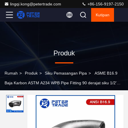
lingqi.kong@petertrade.com
+86-156-9197-2150
Kutipan
Produk
Rumah
>
Produk
>
Siku Pemasangan Pipa
>
ASME B16.9
Baja Karbon ASTM A234 WPB Pipe Fitting 90 derajat siku 1/2'
sampai 48' inci