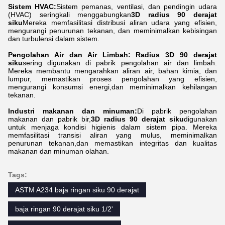
Sistem HVAC:
Sistem pemanas, ventilasi, dan pendingin udara
(HVAC) seringkali menggabungkan
3D radius 90 derajat
siku
Mereka memfasilitasi distribusi aliran udara yang efisien,
mengurangi penurunan tekanan, dan meminimalkan kebisingan
dan turbulensi dalam sistem.
Pengolahan Air dan Air Limbah: Radius 3D 90 derajat
siku
sering digunakan di pabrik pengolahan air dan limbah.
Mereka membantu mengarahkan aliran air, bahan kimia, dan
lumpur, memastikan proses pengolahan yang efisien,
mengurangi konsumsi energi,dan meminimalkan kehilangan
tekanan.
Industri makanan dan minuman:
Di pabrik pengolahan
makanan dan pabrik bir,
3D radius 90 derajat siku
digunakan
untuk menjaga kondisi higienis dalam sistem pipa. Mereka
memfasilitasi transisi aliran yang mulus, meminimalkan
penurunan tekanan,dan memastikan integritas dan kualitas
makanan dan minuman olahan.
Tags:
ASTM A234 baja ringan siku 90 derajat
baja ringan 90 derajat siku 1/2'