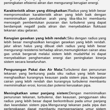
peningkatan efisiensi aliran dan mengurangi kerugian energi.
Karakteristik aliran yang ditingkatkan:
Radius yang lebih besar
mempromosikan karakteristik aliran yang lebih baik dengan
meminimalkan perubahan arah yang tiba-tiba.Ini membantu
mencegah pembentukan pusaran dan turbulensi yang dapat
berdampak negatif pada aliran dan menyebabkan fluktuasi
tekanan atau getaran.
Kerugian gesekan yang lebih rendah:
Siku dengan radius yang
lebih besar menghasilkan kerugian gesekan yang lebih rendah.
jalur aliran halus yang dibuat oleh radius yang lebih besar
mengurangi resistensi terhadap aliran,memungkinkan cairan atau
gas untuk bergerak melalui sistem lebih mudahHal ini dapat
menyebabkan penghematan energi dan peningkatan kinerja
sistem secara keseluruhan.
Pengurangan Pakai dan Air Mata:
Turbulensi dan penurunan
tekanan yang berkurang pada siku radius yang lebih besar
menghasilkan kurangnya keausan pada sistem pipa. kecepatan
cairan yang lebih rendah dan kurangnya turbulensi membantu
meminimalkan erosi, korosi,dan potensi kerusakan pipa.
Meningkatkan umur panjang sistem:
Dengan meminimalkan
penurunan tekanan, turbulensi, dan keausan, penggunaan siku
radius yang lebih besar dapat berkontribusi pada umur panjang
dan keandalan sistem pipa.Mengurangi tekanan pada pipa dan
perlengkapan dapat membantu memperpanjang umur sistem