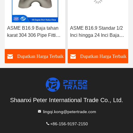
ASME B16.9 Baja tahan
ASME B16.9 Standar 1/2
karat 304 306 Pipe Fitting
Inci hingga 24 Inci Baja
180D Radius Pendek
Karbon A234 WPB Las 90
Siku Kembali OEM OBM
derajat Radius Pendek
k
Dapatkan Harga Terbaik
Dapatkan Harga Terbaik
Siku SCH 40
Shaanxi Peter International Trade Co., Ltd.
lingqi.kong@petertrade.com
+86-156-9197-2150