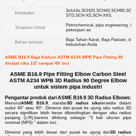
Sch10s,SCH20,SCH40,SCH80,SCH
Ketebalan:
STD,SCH-XS,SCH-XXS.
Petrochemical, pipa engineering, la
Terapkan Untuk:
pekerjaan air.
Baja Tahan Karat, Baja Paduan, dan
Bahan lainnya:
kebutuhan Anda
ASME B16.9 Baja Karbon ASTM A234 WPB Pipe Fitting 90
derajat siku 1/2' sampai 48' inci
ASME B16.9 Pipe Fitting Elbow Carbon Steel
ASTM A234 WPB 3D Radius 90 Degree Elbow
untuk sistem pipa industri
Pengantar produk dari ASME B16.9 3D Radius Elbows:
Menurut
ASME B16.9
, standar
3D radius siku
tersedia dalam
sudut 45° atau 90°. Dimensi dari pusat ke ujung siku radius 3D
secara signifikan lebih besar dibandingkan dengan siku radius
panjang (L/R),karena dihitung sebagai "3 kali ukuran pipa
nominal (NPS) " dalam inci.
Dimensi yang lebih besar dari pusat ke ujung dari
3D radius