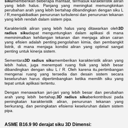
siku
memberikan beberapa manfaat, termasuk karakteristik aliran
yang lebih halus. Panjang yang meningkat memungkinkan
perubahan arah yang lebih bertahap dibandingkan dengan siku L
/ R,mengakibatkan penurunan turbulensi dan penurunan tekanan
yang lebih rendah dalam sistem pipa.
Karakteristik aliran yang lebih halus yang ditawarkan oleh
3D
radius siku
dapat menguntungkan dalam aplikasi di mana
meminimalkan kehilangan tekanan dan menjaga aliran cairan
yang efisien adalah penting.pengolahan kimia, dan pembangkit
listrik, di mana menjaga kondisi aliran yang optimal sangat
penting untuk kinerja sistem.
Sementara
3D radius siku
memberikan karakteristik aliran yang
lebih halus, juga menempati ruang fisik yang lebih besar
dibandingkan dengan siku L / R. Oleh karena itu,pertimbangan
mengenai ruang yang tersedia dan desain sistem secara
keseluruhan harus dipertimbangkan ketika memilih siku yang
tepat untuk aplikasi tertentu.
Dengan menawarkan jari-jari yang lebih besar dan perubahan
arah yang lebih bertahap,
3D radius siku
berkontribusi pada
peningkatan karakteristik aliran, penurunan tekanan yang
berkurang, dan peningkatan efisiensi keseluruhan dalam sistem
pipa.
ASME B16.9 90 derajat siku 3D Dimensi: