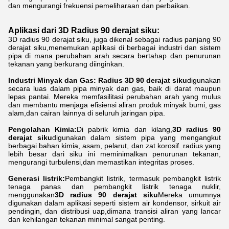
dan mengurangi frekuensi pemeliharaan dan perbaikan.
Aplikasi dari 3D Radius 90 derajat siku:
3D radius 90 derajat siku, juga dikenal sebagai radius panjang 90
derajat siku,menemukan aplikasi di berbagai industri dan sistem
pipa di mana perubahan arah secara bertahap dan penurunan
tekanan yang berkurang diinginkan.
Industri Minyak dan Gas: Radius 3D 90 derajat siku
digunakan
secara luas dalam pipa minyak dan gas, baik di darat maupun
lepas pantai. Mereka memfasilitasi perubahan arah yang mulus
dan membantu menjaga efisiensi aliran produk minyak bumi, gas
alam,dan cairan lainnya di seluruh jaringan pipa.
Pengolahan Kimia:
Di pabrik kimia dan kilang,
3D radius 90
derajat siku
digunakan dalam sistem pipa yang mengangkut
berbagai bahan kimia, asam, pelarut, dan zat korosif. radius yang
lebih besar dari siku ini meminimalkan penurunan tekanan,
mengurangi turbulensi,dan memastikan integritas proses.
Generasi listrik:
Pembangkit listrik, termasuk pembangkit listrik
tenaga panas dan pembangkit listrik tenaga nuklir,
menggunakan
3D radius 90 derajat siku
Mereka umumnya
digunakan dalam aplikasi seperti sistem air kondensor, sirkuit air
pendingin, dan distribusi uap,dimana transisi aliran yang lancar
dan kehilangan tekanan minimal sangat penting.