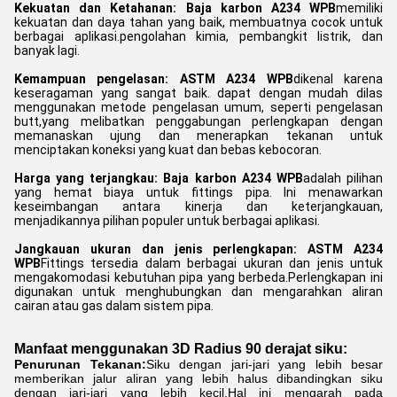
Kekuatan dan Ketahanan:
Baja karbon A234 WPB
memiliki
kekuatan dan daya tahan yang baik, membuatnya cocok untuk
berbagai aplikasi.pengolahan kimia, pembangkit listrik, dan
banyak lagi.
Kemampuan pengelasan:
ASTM A234 WPB
dikenal karena
keseragaman yang sangat baik. dapat dengan mudah dilas
menggunakan metode pengelasan umum, seperti pengelasan
butt,yang melibatkan penggabungan perlengkapan dengan
memanaskan ujung dan menerapkan tekanan untuk
menciptakan koneksi yang kuat dan bebas kebocoran.
Harga yang terjangkau:
Baja karbon A234 WPB
adalah pilihan
yang hemat biaya untuk fittings pipa. Ini menawarkan
keseimbangan antara kinerja dan keterjangkauan,
menjadikannya pilihan populer untuk berbagai aplikasi.
Jangkauan ukuran dan jenis perlengkapan: ASTM A234
WPB
Fittings tersedia dalam berbagai ukuran dan jenis untuk
mengakomodasi kebutuhan pipa yang berbeda.Perlengkapan ini
digunakan untuk menghubungkan dan mengarahkan aliran
cairan atau gas dalam sistem pipa.
Manfaat menggunakan 3D Radius 90 derajat siku:
Penurunan Tekanan:
Siku dengan jari-jari yang lebih besar
memberikan jalur aliran yang lebih halus dibandingkan siku
dengan jari-jari yang lebih kecil.Hal ini mengarah pada