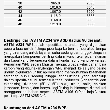
38
965.0
2896
40
1016.0
3048
42
1067.0
3200
44
1118.0
3353
46
1168.0
3505
48
1219.0
3658
Deskripsi dari ASTM A234 WPB 3D Radius 90 derajat:
ASTM A234 WPB
adalah spesifikasi standar yang digunakan
secara luas untuk fittings pipa baja karbon tempa atau tempa
yang dirancang untuk layanan suhu sedang dan tinggi.Fittings ini
merupakan komponen penting dalam konstruksi pipa tekanan
dan kapal yang beroperasi dalam kondisi suhu yang bervariasi.
Penamaan WPB secara khusus mengacu pada kelas bahan baja
karbon yang digunakan,dengan WPB menjadi kelas yang paling
umum digunakan untuk aplikasi yang membutuhkan ketahanan
terhadap suhu sedang hingga tinggiFittings yang tercakup
dalam spesifikasi ini termasuk tees, reducers (konsentris dan
eksentris), tikungan (5D / 6D), siku, tutup, salib, colokan
jembatan, kepala, dan banyak lagi.Fitting ini biasanya diproduksi
menggunakan bahan seperti ASTM A106 GrPipa baja.C atau
pelat baja ASTM A285 Gr.C.
Keuntungan dari ASTM A234 WPB: