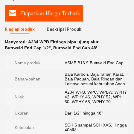
Dapatkan Harga Terbaik
Rincian produk
Deskripsi Produk
Menyoroti:
A234 WPB Fittings pipa ujung alur
,
Buttweld End Cap 1/2"
,
Buttweld End Cap 48'
Nama produk:
ASME B16.9 Buttweld End Cap
Baja Karbon, Baja Tahan Karat,
Bahan-bahan:
Baja Paduan, Baja Ringan dan
Lainnya sesuai kebutuhan Anda
A234 WPB, WPC, WPBW, WPHY
Nilai:
42, WPHY 46, WPHY 52, WPH
60, WPHY 65, WPHY 70
Ukuran:
Dari 1/2'' hingga 48''
SCH 5 sampai SCH XXS, Hingga
Ketebalan:
40MM