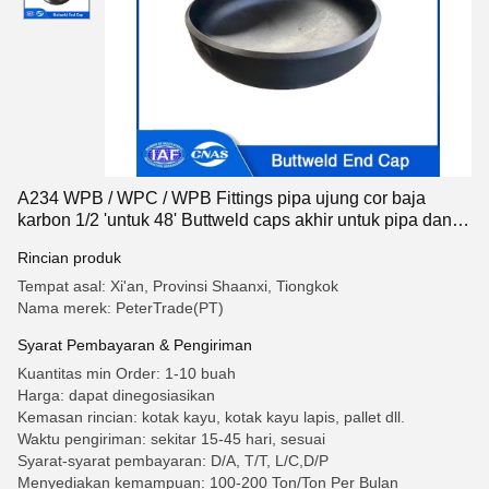
A234 WPB / WPC / WPB Fittings pipa ujung cor baja
karbon 1/2 'untuk 48' Buttweld caps akhir untuk pipa dan
tabung
Rincian produk
Tempat asal: Xi'an, Provinsi Shaanxi, Tiongkok
Nama merek: PeterTrade(PT)
Syarat Pembayaran & Pengiriman
Kuantitas min Order: 1-10 buah
Harga: dapat dinegosiasikan
Kemasan rincian: kotak kayu, kotak kayu lapis, pallet dll.
Waktu pengiriman: sekitar 15-45 hari, sesuai
Syarat-syarat pembayaran: D/A, T/T, L/C,D/P
Menyediakan kemampuan: 100-200 Ton/Ton Per Bulan