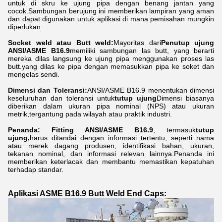
untuk di skru ke ujung pipa dengan benang jantan yang
cocok.Sambungan berujung ini memberikan lampiran yang aman
dan dapat digunakan untuk aplikasi di mana pemisahan mungkin
diperlukan.
Socket weld atau Butt weld:
Mayoritas dari
Penutup ujung
ANSI/ASME B16.9
memiliki sambungan las butt, yang berarti
mereka dilas langsung ke ujung pipa menggunakan proses las
butt.yang dilas ke pipa dengan memasukkan pipa ke soket dan
mengelas sendi.
Dimensi dan Toleransi:
ANSI/ASME B16.9 menentukan dimensi
keseluruhan dan toleransi untuk
tutup ujung
Dimensi biasanya
diberikan dalam ukuran pipa nominal (NPS) atau ukuran
metrik,tergantung pada wilayah atau praktik industri.
Penanda:
Fitting ANSI/ASME B16.9
, termasuk
tutup
ujung,
harus ditandai dengan informasi tertentu, seperti nama
atau merek dagang produsen, identifikasi bahan, ukuran,
tekanan nominal, dan informasi relevan lainnya.Penanda ini
memberikan keterlacak dan membantu memastikan kepatuhan
terhadap standar.
Aplikasi ASME B16.9 Butt Weld End Caps: