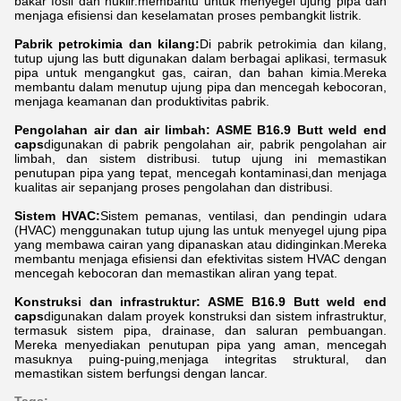
bakar fosil dan nuklir.membantu untuk menyegel ujung pipa dan
menjaga efisiensi dan keselamatan proses pembangkit listrik.
Pabrik petrokimia dan kilang:
Di pabrik petrokimia dan kilang,
tutup ujung las butt digunakan dalam berbagai aplikasi, termasuk
pipa untuk mengangkut gas, cairan, dan bahan kimia.Mereka
membantu dalam menutup ujung pipa dan mencegah kebocoran,
menjaga keamanan dan produktivitas pabrik.
Pengolahan air dan air limbah: ASME B16.9 Butt weld end
caps
digunakan di pabrik pengolahan air, pabrik pengolahan air
limbah, dan sistem distribusi. tutup ujung ini memastikan
penutupan pipa yang tepat, mencegah kontaminasi,dan menjaga
kualitas air sepanjang proses pengolahan dan distribusi.
Sistem HVAC:
Sistem pemanas, ventilasi, dan pendingin udara
(HVAC) menggunakan tutup ujung las untuk menyegel ujung pipa
yang membawa cairan yang dipanaskan atau didinginkan.Mereka
membantu menjaga efisiensi dan efektivitas sistem HVAC dengan
mencegah kebocoran dan memastikan aliran yang tepat.
Konstruksi dan infrastruktur: ASME B16.9 Butt weld end
caps
digunakan dalam proyek konstruksi dan sistem infrastruktur,
termasuk sistem pipa, drainase, dan saluran pembuangan.
Mereka menyediakan penutupan pipa yang aman, mencegah
masuknya puing-puing,menjaga integritas struktural, dan
memastikan sistem berfungsi dengan lancar.