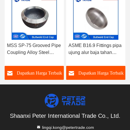
MSS SP-75 Grooved Pipe
ASME B16.9 Fittings pipa
Coupling Alloy Steel
ujung alur baja tahan
WPHY Butt Weld Pipe
karat Buttweld Cap ujung
Cap NPS 15 - NPS 60
ASTM A403 WP304 untuk
k
Dapatkan Harga Terbaik
Dapatkan Harga Terbaik
Dikupas
sambungan pipa alur
Shaanxi Peter International Trade Co., Ltd.
lingqi.kong@petertrade.com