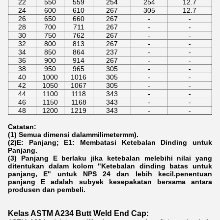
22
550
559
254
254
12.7
24
600
610
267
305
12.7
26
650
660
267
-
-
28
700
711
267
-
-
30
750
762
267
-
-
32
800
813
267
-
-
34
850
864
237
-
-
36
900
914
267
-
-
38
950
965
305
-
-
40
1000
1016
305
-
-
42
1050
1067
305
-
-
44
1100
1118
343
-
-
46
1150
1168
343
-
-
48
1200
1219
343
-
-
Catatan:
(1) Semua dimensi dalam
milimeter
mm).
(2)E: Panjang; E1: Membatasi Ketebalan Dinding untuk
Panjang.
(3) Panjang E berlaku jika ketebalan melebihi nilai yang
ditentukan dalam kolom "Ketebalan dinding batas untuk
panjang, E" untuk NPS 24 dan lebih kecil.penentuan
panjang E adalah subyek kesepakatan bersama antara
produsen dan pembeli.
Kelas ASTM A234 Butt Weld End Cap: