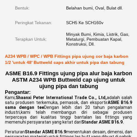
Bentuk:
Belahan bumi, Oval, Bulat dll.
Peringkat Tekanan:
SCH5 Ke SCH160v
Minyak Bumi, Kimia, Listrik, Gas,
Terapkan Untuk:
Metalurgi, Pembuatan Kapal,
Konstruksi, Dll.
A234 WPB / WPC / WPB Fittings pipa ujung cor baja karbon
1/2 'untuk 48' Buttweld caps akhir untuk pipa dan tabung
ASME B16.9 Fittings ujung pipa alur baja karbon
ASTM A234 WPB Buttweld cap ujung untuk
ujung pipa dan tabung
Pengantar:
Kami,
Shaanxi Peter International Trade Co., Ltd,
adalah salah
satu produsen terkemuka, pemasok, dan eksportir
ASME B16.9
sama dengan tee
Dengan lebih dari 20 tahun pengalaman
industri,kami telah membangun diri sebagai produsen
terpercaya dari kualitas tinggi bantalan las fittings yang
memenuhi persyaratan yang ketat dari
Standar ASME B16.9.
Peraturan
Standar ASME B16.9
menentukan desain, dimensi, dan
persyaratan material untuk fittings las butt yang dibuat di pabrik,