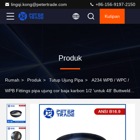
lingqi.kong@petertrade.com
+86-156-9197-2150
Kutipan
Produk
Rumah
>
Produk
>
Tutup Ujung Pipa
>
A234 WPB / WPC /
WPB Fittings pipa ujung cor baja karbon 1/2 'untuk 48' Buttweld
caps akhir untuk pipa dan tabung