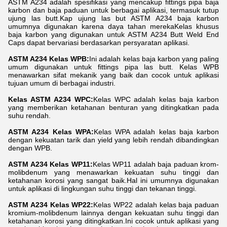
ASTM A234 adalah spesifikasi yang mencakup fittings pipa baja
karbon dan baja paduan untuk berbagai aplikasi, termasuk tutup
ujung las butt.Kap ujung las but ASTM A234 baja karbon
umumnya digunakan karena daya tahan merekaKelas khusus
baja karbon yang digunakan untuk ASTM A234 Butt Weld End
Caps dapat bervariasi berdasarkan persyaratan aplikasi.
ASTM A234 Kelas WPB:
Ini adalah kelas baja karbon yang paling
umum digunakan untuk fittings pipa las butt. Kelas WPB
menawarkan sifat mekanik yang baik dan cocok untuk aplikasi
tujuan umum di berbagai industri.
Kelas ASTM A234 WPC:
Kelas WPC adalah kelas baja karbon
yang memberikan ketahanan benturan yang ditingkatkan pada
suhu rendah.
ASTM A234 Kelas WPA:
Kelas WPA adalah kelas baja karbon
dengan kekuatan tarik dan yield yang lebih rendah dibandingkan
dengan WPB.
ASTM A234 Kelas WP11:
Kelas WP11 adalah baja paduan krom-
molibdenum yang menawarkan kekuatan suhu tinggi dan
ketahanan korosi yang sangat baik.Hal ini umumnya digunakan
untuk aplikasi di lingkungan suhu tinggi dan tekanan tinggi.
ASTM A234 Kelas WP22:
Kelas WP22 adalah kelas baja paduan
kromium-molibdenum lainnya dengan kekuatan suhu tinggi dan
ketahanan korosi yang ditingkatkan.Ini cocok untuk aplikasi yang