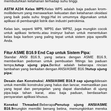
membutuhkan ketahanan terhadap suhu tinggi.
ASTM A234 Kelas WP5:
Kelas WP5 adalah baja paduan krom-
molibdenum yang menawarkan kekuatan dan ketahanan oksidasi
yang baik pada suhu tinggi.Hal ini umumnya digunakan untuk
aplikasi di pembangkit listrik dan industri petrokimia.
Kelas lain, seperti WP9, WP91 dan WP92, juga mungkin cocok
untuk aplikasi tertentu.atau insinyur bahan untuk menentukan
kelas baja karbon yang paling tepat untuk sistem pipa spesifik
Anda.
Fitur ASME B16.9 End Cap untuk Sistem Pipa:
Standar ANSI B16.9, yang setara dengan ASME B16.9,
memberikan pedoman untuk pembuatan fittings las paduan
tempa,
tutup ujung pipa.
Berikut adalah beberapa rincian
tambahan yang berkaitan dengan ANSI/ASME B16.9
tutup ujung
pipa:
Desain dan Konstruksi: ANSI/ASME B16.9 cap ujung
didesain
untuk memiliki konstruksi yang halus dan lancar, memastikan pas
yang tepat dan penyegelan yang dapat diandalkan di ujung
pipa.baja tahan karat, atau baja paduan, berdasarkan
persyaratan aplikasi khusus.
Koneksi Threaded:
Beberapa
Penutup ujung ANSI/ASME
B16.9
mungkin memiliki benang betina, memungkinkan mereka