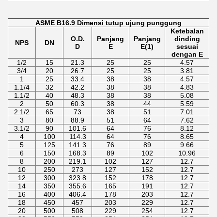
ASME B16.9 Dimensi tutup ujung punggung
Ketebalan
O.D.
Panjang
Panjang
dinding
NPS
DN
D
E
E(1)
sesuai
dengan E
1/2
15
21.3
25
25
4.57
3/4
20
26.7
25
25
3.81
1
25
33.4
38
38
4.57
1.1/4
32
42.2
38
38
4.83
1.1/2
40
48.3
38
38
5.08
2
50
60.3
38
44
5.59
2.1/2
65
73
38
51
7.01
3
80
88.9
51
64
7.62
3.1/2
90
101.6
64
76
8.12
4
100
114.3
64
76
8.65
5
125
141.3
76
89
9.66
6
150
168.3
89
102
10.96
8
200
219.1
102
127
12.7
10
250
273
127
152
12.7
12
300
323.8
152
178
12.7
14
350
355.6
165
191
12.7
16
400
406.4
178
203
12.7
18
450
457
203
229
12.7
20
500
508
229
254
12.7