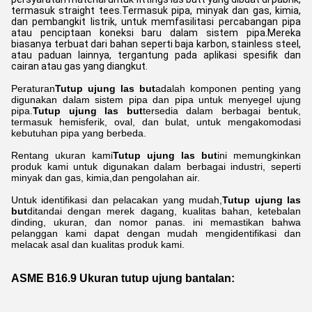
termasuk straight tees.Termasuk pipa, minyak dan gas, kimia,
dan pembangkit listrik, untuk memfasilitasi percabangan pipa
atau penciptaan koneksi baru dalam sistem pipa.Mereka
biasanya terbuat dari bahan seperti baja karbon, stainless steel,
atau paduan lainnya, tergantung pada aplikasi spesifik dan
cairan atau gas yang diangkut.
Peraturan
Tutup ujung las but
adalah komponen penting yang
digunakan dalam sistem pipa dan pipa untuk menyegel ujung
pipa.
Tutup ujung las but
tersedia dalam berbagai bentuk,
termasuk hemisferik, oval, dan bulat, untuk mengakomodasi
kebutuhan pipa yang berbeda.
Rentang ukuran kami
Tutup ujung las but
ini memungkinkan
produk kami untuk digunakan dalam berbagai industri, seperti
minyak dan gas, kimia,dan pengolahan air.
Untuk identifikasi dan pelacakan yang mudah,
Tutup ujung las
but
ditandai dengan merek dagang, kualitas bahan, ketebalan
dinding, ukuran, dan nomor panas. ini memastikan bahwa
pelanggan kami dapat dengan mudah mengidentifikasi dan
melacak asal dan kualitas produk kami.
ASME B16.9 Ukuran tutup ujung bantalan: