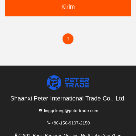
Kirim
1
Shaanxi Peter International Trade Co., Ltd.
lingqi.kong@petertrade.com
+86-156-9197-2150
C-901, Pusat Pameran Qujiang, No.6 Jalan Yan Zhan,