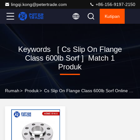
lingqi.kong@petertrade.com
+86-156-9197-2150
Kutipan
Keywords [ Cs Slip On Flange
Class 600lb Sorf ] Match 1
Produk
Rumah
>
Produk
>
Cs Slip On Flange Class 600lb Sorf Online Manufacturer