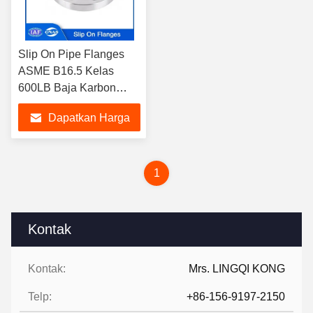
Slip On Pipe Flanges
ASME B16.5 Kelas
600LB Baja Karbon
A105 SORF Untuk
Dapatkan Harga
Industri Kimia dan
Petrokimia
Terbaik
1
Kontak
Kontak:
Mrs. LINGQI KONG
Telp:
+86-156-9197-2150