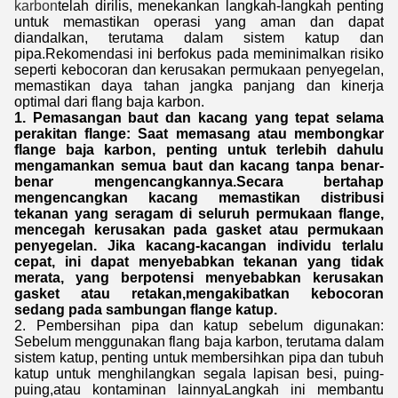
karbon
telah dirilis, menekankan langkah-langkah penting
untuk memastikan operasi yang aman dan dapat
diandalkan, terutama dalam sistem katup dan
pipa.Rekomendasi ini berfokus pada meminimalkan risiko
seperti kebocoran dan kerusakan permukaan penyegelan,
memastikan daya tahan jangka panjang dan kinerja
optimal dari flang baja karbon.
1. Pemasangan baut dan kacang yang tepat selama
perakitan flange: Saat memasang atau membongkar
flange baja karbon, penting untuk terlebih dahulu
mengamankan semua baut dan kacang tanpa benar-
benar mengencangkannya.Secara bertahap
mengencangkan kacang memastikan distribusi
tekanan yang seragam di seluruh permukaan flange,
mencegah kerusakan pada gasket atau permukaan
penyegelan. Jika kacang-kacangan individu terlalu
cepat, ini dapat menyebabkan tekanan yang tidak
merata, yang berpotensi menyebabkan kerusakan
gasket atau retakan,mengakibatkan kebocoran
sedang pada sambungan flange katup.
2. Pembersihan pipa dan katup sebelum digunakan:
Sebelum menggunakan flang baja karbon, terutama dalam
sistem katup, penting untuk membersihkan pipa dan tubuh
katup untuk menghilangkan segala lapisan besi, puing-
puing,atau kontaminan lainnyaLangkah ini membantu